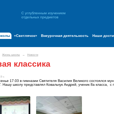
С углубленным изучением
отдельных предметов
школы
«Светлячок»
Внеурочная деятельность
Наши дост
Жизнь школы
→
Новости
ая классика
9 г.
сенье 17.03 в гимназии Святителя Василия Великого состоялся му
". Нашу школу представлял Ковальчук Андрей, ученик 8а класса, с 