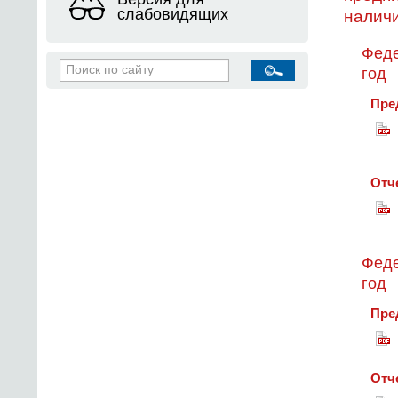
слабовидящих
налич
Феде
год
Пре
Отч
Феде
год
Пре
Отч