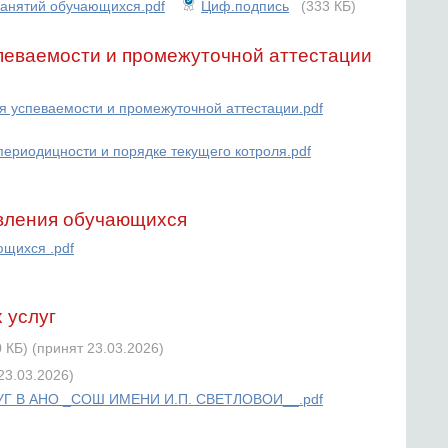
занятий обучающихся.pdf
Циф.подпись
(333 КБ)
спеваемости и промежуточной аттестации
я успеваемости и промежуточной аттестации.pdf
периодицности и порядке текущего котроля.pdf
овления обучающихся
ющихся .pdf
 услуг
0 КБ)
(принят 23.03.2026)
23.03.2026)
 В АНО _СОШ ИМЕНИ И.П. СВЕТЛОВОИ__.pdf