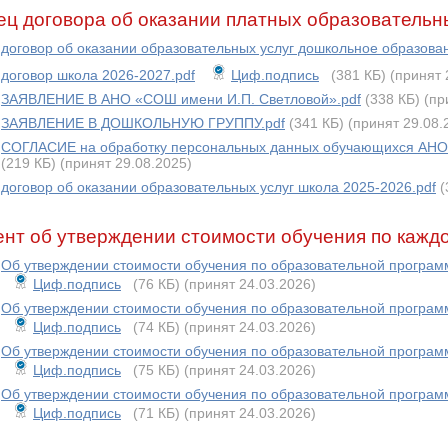
ц договора об оказании платных образовательн
договор об оказании образовательных услуг дошкольное образова
договор школа 2026-2027.pdf
Циф.подпись
(381 КБ)
(принят 
ЗАЯВЛЕНИЕ В АНО «СОШ имени И.П. Светловой».pdf
(338 КБ)
(пр
ЗАЯВЛЕНИЕ В ДОШКОЛЬНУЮ ГРУППУ.pdf
(341 КБ)
(принят 29.08.
СОГЛАСИЕ на обработку персональных данных обучающихся АНО 
(219 КБ)
(принят 29.08.2025)
договор об оказании образовательных услуг школа 2025-2026.pdf
(
нт об утверждении стоимости обучения по кажд
Об утверждении стоимости обучения по образовательной программ
Циф.подпись
(76 КБ)
(принят 24.03.2026)
Об утверждении стоимости обучения по образовательной программ
Циф.подпись
(74 КБ)
(принят 24.03.2026)
Об утверждении стоимости обучения по образовательной программ
Циф.подпись
(75 КБ)
(принят 24.03.2026)
Об утверждении стоимости обучения по образовательной программ
Циф.подпись
(71 КБ)
(принят 24.03.2026)