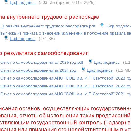
Циф.подпись
(503 КБ)
(принят 03.06.2026)
а внутреннего трудового распорядка
_Правила внутреннего трудового распорядка.pdf
Циф.подпис
выписка из приказа о внесении изменений в положение правила вн
Циф.подпись
(241 КБ)
о результатах самообследования
Отчет о самообследовании за 2025 год.pdf
Циф.подпись
(1,
Отчет о самообследовании за 2024 год
Циф.подпись
(1,2 МБ
Отчет о самообследовании АНО "СОШ им. И.П.Светловой" 2023 год
Отчет о самообследовании АНО "СОШ им. И.П.Светловой" 2022 год
Отчет о самообследовании АНО "СОШ им. И.П.Светловой" 2021 год
сания органов, осуществляющих государственны
вания, отчеты об исполнении таких предписаний
твляющим государственный контроль (надзор) в
сания или признания его недействительным в ус