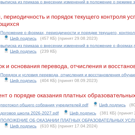
выписка из приказа о внесении изменений в положение о режиме 
 периодичность и порядок текущего контроля у
ющихся
Положение о формах, периодичности и порядке текущего, контрол
Циф.подпись
(457 КБ)
(принят 29.08.2023)
выписка из приказа о внесении изменений в положение о формах,
Циф.подпись
(239 КБ)
к и основания перевода, отчисления и восстан
Порядок и условия перевода, отчисления и восстановления обуча
Циф.подпись
(404 КБ)
(принят 08.09.2023)
нт о порядке оказания платных образовательных
протокол общего собрания учредителей.pdf
Циф.подпись
(8
договор школа 2026-2027.pdf
Циф.подпись
(381 КБ)
(принят 
ПОЛОЖЕНИЕ ОБ ОКАЗАНИИ ПЛАТНЫХ ОБРАЗОВАТЕЛЬНЫХ УСЛУГ
Циф.подпись
(610 КБ)
(принят 17.04.2024)