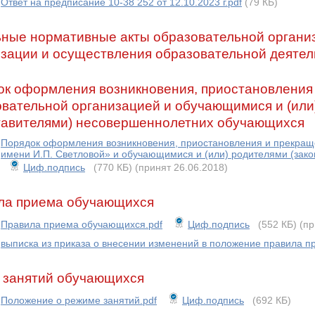
Ответ на предписание 10-38 252 от 12.10.2023 г.pdf
(79 КБ)
ьные нормативные акты образовательной органи
зации и осуществления образовательной деятел
ок оформления возникновения, приостановления
вательной организацией и обучающимися и (или
тавителями) несовершеннолетних обучающихся
Порядок оформления возникновения, приостановления и прекра
имени И.П. Светловой» и обучающимися и (или) родителями (зако
Циф.подпись
(770 КБ)
(принят 26.06.2018)
ла приема обучающихся
Правила приема обучающихся.pdf
Циф.подпись
(552 КБ)
(пр
выписка из приказа о внесении изменений в положение правила 
 занятий обучающихся
Положение о режиме занятий.pdf
Циф.подпись
(692 КБ)