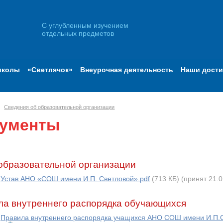
С углубленным изучением
отдельных предметов
школы
«Светлячок»
Внеурочная деятельность
Наши дост
Сведения об образовательной организации
ументы
образовательной организации
Устав АНО «СОШ имени И.П. Светловой».pdf
(713 КБ)
(принят 21.0
ла внутреннего распорядка обучающихся
Правила внутреннего распорядка учащихся АНО СОШ имени И.П.С