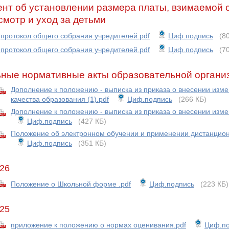
нт об установлении размера платы, взимаемой с
смотр и уход за детьми
протокол общего собрания учредителей.pdf
Циф.подпись
(8
протокол общего собрания учредителей.pdf
Циф.подпись
(7
ьные нормативные акты образовательной органи
Дополнение к положению - выписка из приказа о внесении изм
качества образования (1).pdf
Циф.подпись
(266 КБ)
Дополнение к положению - выписка из приказа о внесении изм
Циф.подпись
(427 КБ)
Положение об электронном обучении и применении дистанционн
Циф.подпись
(351 КБ)
26
Положение о Школьной форме .pdf
Циф.подпись
(223 КБ)
25
приложение к положению о нормах оценивания.pdf
Циф.по