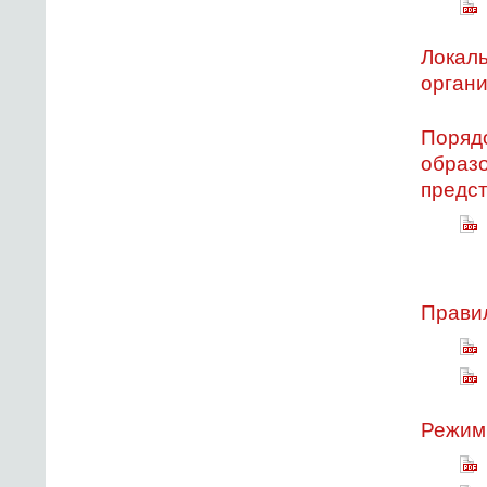
Локал
органи
Поряд
образо
предс
Прави
Режим