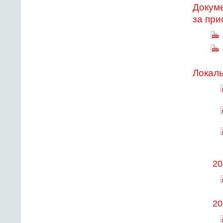
Докуме
за при
Локал
20
20