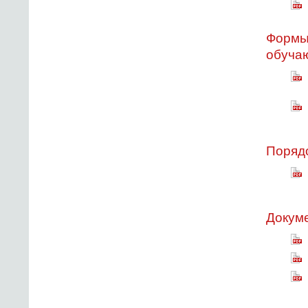
Формы,
обуча
Порядо
Докуме