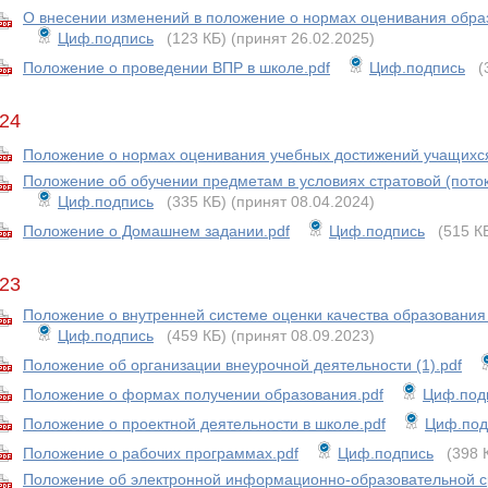
О внесении изменений в положение о нормах оценивания обра
Циф.подпись
(123 КБ)
(принят 26.02.2025)
Положение о проведении ВПР в школе.pdf
Циф.подпись
(
24
Положение о нормах оценивания учебных достижений учащихся
Положение об обучении предметам в условиях стратовой (пот
Циф.подпись
(335 КБ)
(принят 08.04.2024)
Положение о Домашнем задании.pdf
Циф.подпись
(515 К
23
Положение о внутренней системе оценки качества образования
Циф.подпись
(459 КБ)
(принят 08.09.2023)
Положение об организации внеурочной деятельности (1).pdf
Положение о формах получении образования.pdf
Циф.под
Положение о проектной деятельности в школе.pdf
Циф.под
Положение о рабочих программах.pdf
Циф.подпись
(398 
Положение об электронной информационно-образовательной ср