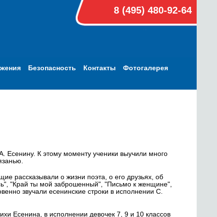
8 (495) 480-92-64
ижения
Безопасность
Контакты
Фотогалерея
А. Есенину. К этому моменту ученики выучили много
язанью.
ие рассказывали о жизни поэта, о его друзьях, об
сь", "Край ты мой заброшенный", "Письмо к женщине",
овенно звучали есенинские строки в исполнении С.
хи Есенина, в исполнении девочек 7, 9 и 10 классов