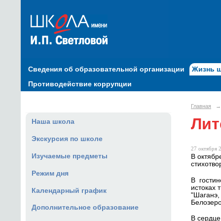
Сведения об образовательной организации
Жизнь 
Противодействие коррупции
Главная
→
Лит
Наша школа
Экскурсия по школе
27 октября 2
Изучаемые предметы
В октябр
стихотво
Режим дня
В гостин
истоках 
Календарный график
"Шаганэ,
Белозеро
Дополнительное образование
В сердце