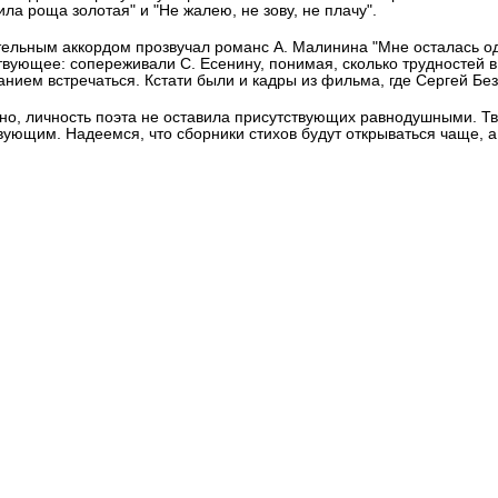
ила роща золотая" и "Не жалею, не зову, не плачу".
ельным аккордом прозвучал романс А. Малинина "Мне осталась одн
твующее: сопереживали С. Есенину, понимая, сколько трудностей в
нием встречаться. Кстати были и кадры из фильма, где Сергей Без
но, личность поэта не оставила присутствующих равнодушными. Тв
вующим. Надеемся, что сборники стихов будут открываться чаще, а