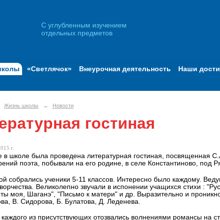
С углубленным изучением
отдельных предметов
школы
«Светлячок»
Внеурочная деятельность
Наши дост
Жизнь школы
→
Новости
ературная гостиная
015 г.
е в школе была проведена литературная гостиная, посвященная С.
рений поэта, побывали на его родине, в селе Константиново, под Р
ой собрались ученики 5-11 классов. Интересно было каждому. Ведущ
творчества. Великолепно звучали в испонении учащихся стихи : "Ру
 ты моя, Шаганэ", "Письмо к матери" и др. Выразительно и проникн
ва, В. Сидорова, Б. Булатова, Д. Леденева.
 каждого из присутствующих отозвались волнениями романсы на сти