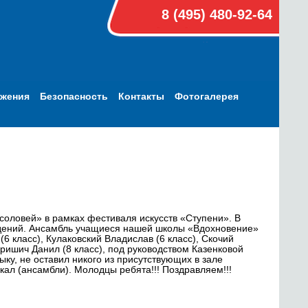
8 (495) 480-92-64
ижения
Безопасность
Контакты
Фотогалерея
соловей» в рамках фестиваля искусств «Ступени». В
ждений. Ансамбль учащиеся нашей школы «Вдохновение»
6 класс), Кулаковский Владислав (6 класс), Скочий
еришич Данил (8 класс), под руководством Казенковой
ку, не оставил никого из присутствующих в зале
ал (ансамбли). Молодцы ребята!!! Поздравляем!!!