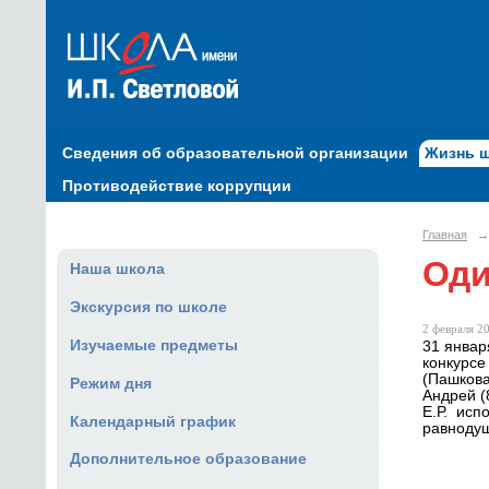
Сведения об образовательной организации
Жизнь 
Противодействие коррупции
Главная
→
Оди
Наша школа
Экскурсия по школе
2 февраля 20
Изучаемые предметы
31 январ
конкурсе
(Пашкова
Режим дня
Андрей (
Е.Р. исп
Календарный график
равнодуш
Дополнительное образование