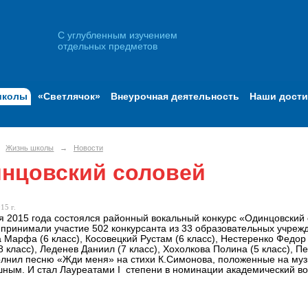
С углубленным изучением
отдельных предметов
школы
«Светлячок»
Внеурочная деятельность
Наши дост
Жизнь школы
→
Новости
нцовский соловей
15 г.
я 2015 года состоялся районный вокальный конкурс «Одинцовский 
 принимали участие 502 конкурсанта из 33 образовательных учре
 Марфа (6 класс), Косовецкий Рустам (6 класс), Нестеренко Федор (
8 класс), Леденев Даниил (7 класс), Хохолкова Полина (5 класс), П
олнил песню «Жди меня» на стихи К.Симонова, положенные на музы
ным. И стал Лауреатами I степени в номинации академический вок