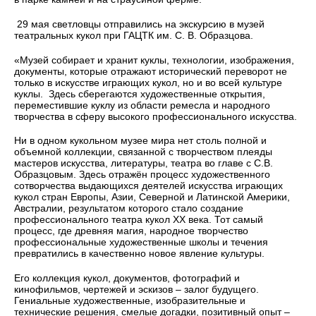
29 мая светловцы отправились на экскурсию в музей
театральных кукол при ГАЦТК им. С. В. Образцова.
«Музей собирает и хранит куклы, технологии, изображения,
документы, которые отражают исторический переворот не
только в искусстве играющих кукол, но и во всей культуре
куклы. Здесь сберегаются художественные открытия,
переместившие куклу из области ремесла и народного
творчества в сферу высокого профессионального искусства.
Ни в одном кукольном музее мира нет столь полной и
объемной коллекции, связанной с творчеством плеяды
мастеров искусства, литературы, театра во главе с С.В.
Образцовым. Здесь отражён процесс художественного
сотворчества выдающихся деятелей искусства играющих
кукол стран Европы, Азии, Северной и Латинской Америки,
Австралии, результатом которого стало создание
профессионального театра кукол XX века. Тот самый
процесс, где древняя магия, народное творчество
профессиональные художественные школы и течения
превратились в качественно новое явление культуры.
Его коллекция кукол, документов, фотографий и
кинофильмов, чертежей и эскизов – залог будущего.
Гениальные художественные, изобразительные и
технические решения, смелые догадки, позитивный опыт –