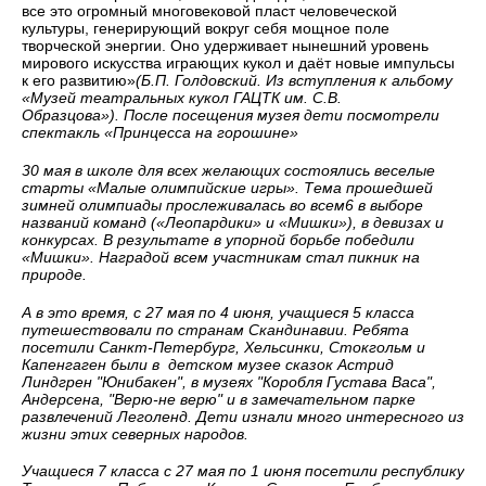
все это огромный многовековой пласт человеческой
культуры, генерирующий вокруг себя мощное поле
творческой энергии. Оно удерживает нынешний уровень
мирового искусства играющих кукол и даёт новые импульсы
к его развитию»
(Б.П. Голдовский. Из вступления к альбому
«Музей театральных кукол ГАЦТК им. С.В.
Образцова»).
После посещения музея дети посмотрели
спектакль «Принцесса на горошине»
30 мая в школе для всех желающих состоялись веселые
старты «Малые олимпийские игры». Тема прошедшей
зимней олимпиады прослеживалась во всем6 в выборе
названий команд («Леопардики» и «Мишки»), в девизах и
конкурсах. В результате в упорной борьбе победили
«Мишки». Наградой всем участникам стал пикник на
природе.
А в это время, с 27 мая по 4 июня, учащиеся 5 класса
путешествовали по странам Скандинавии. Ребята
посетили Санкт-Петербург, Хельсинки, Стокгольм и
Капенгаген были в детском музее сказок Астрид
Линдгрен "Юнибакен", в музеях "Коробля Густава Васа",
Андерсена, "Верю-не верю" и в замечательном парке
развлечений Леголенд. Дети изнали много интересного из
жизни этих северных народов.
Учащиеся 7 класса с 27 мая по 1 июня посетили республику