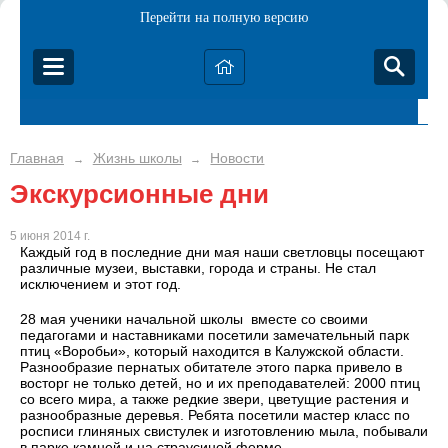
Перейти на полную версию
Главная
Жизнь школы
Новости
→
→
Экскурсионные дни
5 июня 2014 г.
Каждый год в последние дни мая наши светловцы посещают
различные музеи, выставки, города и страны. Не стал
исключением и этот год.
28 мая ученики начальной школы вместе со своими
педагогами и наставниками посетили замечательный парк
птиц «Воробьи», который находится в Калужской области.
Разнообразие пернатых обитателе этого парка привело в
восторг не только детей, но и их преподавателей: 2000 птиц
со всего мира, а также редкие звери, цветущие растения и
разнообразные деревья. Ребята посетили мастер класс по
росписи глиняных свистулек и изготовлению мыла, побывали
в парке камней и на страусиной ферме.