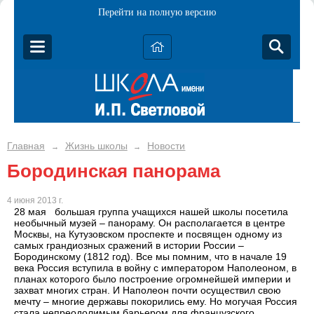
Перейти на полную версию
Главная
Жизнь школы
Новости
→
→
Бородинская панорама
4 июня 2013 г.
28 мая большая группа учащихся нашей школы посетила
необычный музей – панораму. Он располагается в центре
Москвы, на Кутузовском проспекте и посвящен одному из
самых грандиозных сражений в истории России –
Бородинскому (1812 год). Все мы помним, что в начале 19
века Россия вступила в войну с императором Наполеоном, в
планах которого было построение огромнейшей империи и
захват многих стран. И Наполеон почти осуществил свою
мечту – многие державы покорились ему. Но могучая Россия
стала непреодолимым барьером для французского