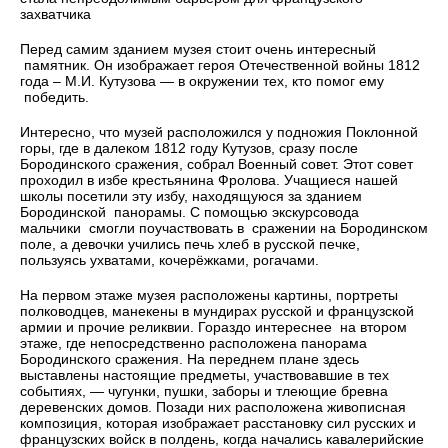
захватчика
Перед самим зданием музея стоит очень интересный
памятник. Он изображает героя Отечественной войны 1812
года – М.И. Кутузова — в окружении тех, кто помог ему
победить.
Интересно, что музей расположился у подножия Поклонной
горы, где в далеком 1812 году Кутузов, сразу после
Бородинского сражения, собрал Военный совет. Этот совет
проходил в избе крестьянина Фролова. Учащиеся нашей
школы посетили эту избу, находящуюся за зданием
Бородинской панорамы. С помощью экскурсовода
мальчики смогли поучаствовать в сражении на Бородинском
поле, а девочки учились печь хлеб в русской печке,
пользуясь ухватами, кочерёжками, рогачами.
На первом этаже музея расположены картины, портреты
полководцев, манекены в мундирах русской и французской
армии и прочие реликвии. Гораздо интереснее на втором
этаже, где непосредственно расположена панорама
Бородинского сражения. На переднем плане здесь
выставлены настоящие предметы, участвовавшие в тех
событиях, — чугунки, пушки, заборы и тлеющие бревна
деревенских домов. Позади них расположена живописная
композиция, которая изображает расстановку сил русских и
французских войск в полдень, когда начались кавалерийские