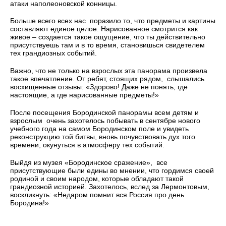
атаки наполеоновской конницы.
Больше всего всех нас поразило то, что предметы и картины
составляют единое целое. Нарисованное смотрится как
живое – создается такое ощущение, что ты действительно
присутствуешь там и в то время, становишься свидетелем
тех грандиозных событий.
Важно, что не только на взрослых эта панорама произвела
такое впечатление. От ребят, стоящих рядом, слышались
восхищенные отзывы: «Здорово! Даже не понять, где
настоящие, а где нарисованные предметы!»
После посещения Бородинской панорамы всем детям и
взрослым очень захотелось побывать в сентябре нового
учебного года на самом Бородинском поле и увидеть
реконструкцию той битвы, вновь почувствовать дух того
времени, окунуться в атмосферу тех событий.
Выйдя из музея «Бородинское сражение», все
присутствующие были едины во мнении, что гордимся своей
родиной и своим народом, которые обладают такой
грандиозной историей. Захотелось, вслед за Лермонтовым,
воскликнуть: «Недаром помнит вся Россия про день
Бородина!»