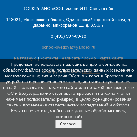
© 2022г. АНО «СОШ имени И.П. Светловой»
143021, Московская область, Одинцовский городской округ, д.
Дарьино, микрорайон 11, д. 3,5,6,7
8 (495) 597-09-18
school-svetlova@yandex.ru
на главную
|
контакты
|
написать письмо
|
карта сайта
Продолжая использовать наш сайт, вы даете согласие на
обработку файлов cookie, пользовательских данных (сведения о
© Конструктор сайтов
Nubex.ru
местоположении; тип и версия ОС; тип и версия Браузера; тип
устройства и разрешение его экрана; источник откуда пришел
на сайт пользователь; с какого сайта или по какой рекламе; язык
ОС и Браузера; какие страницы открывает и на какие кнопки
нажимает пользователь; ip-адрес) в целях функционирования
сайта и проведения статистических исследований и обзоров.
Если вы не хотите, чтобы ваши данные обрабатывались,
покиньте сайт.
Согласен