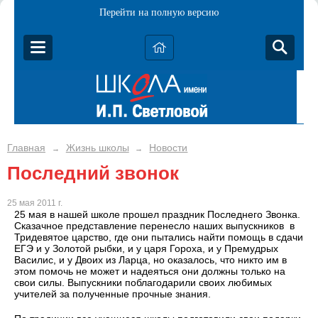
Перейти на полную версию
Главная
Жизнь школы
Новости
→
→
Последний звонок
25 мая 2011 г.
25 мая в нашей школе прошел праздник Последнего Звонка.
Сказачное представление перенесло наших выпускников в
Тридевятое царство, где они пытались найти помощь в сдачи
ЕГЭ и у Золотой рыбки, и у царя Гороха, и у Премудрых
Василис, и у Двоих из Ларца, но оказалось, что никто им в
этом помочь не может и надеяться они должны только на
свои силы. Выпускники поблагодарили своих любимых
учителей за полученные прочные знания.