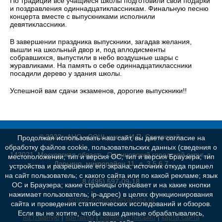
По традиции все учащиеся школы подготовили свои подарки
и поздравления одиннадцатиклассникам. Финальную песню
концерта вместе с выпускниками исполнили
девятиклассники.
В завершении праздника выпускники, загадав желания,
вышли на школьный двор и, под аплодисменты
собравшихся, выпустили в небо воздушные шары с
журавликами. На память о себе одиннадцатиклассники
посадили дерево у здания школы.
Успешной вам сдачи экзаменов, дорогие выпускники!!
© 2022г. АНО «СОШ имени И.П. Светловой»
Продолжая использовать наш сайт, вы даете согласие на
обработку файлов cookie, пользовательских данных (сведения о
143021, Московская область, Одинцовский городской округ, д.
местоположении; тип и версия ОС; тип и версия Браузера; тип
Дарьино, микрорайон 11, д. 3,5,6,7
устройства и разрешение его экрана; источник откуда пришел
на сайт пользователь; с какого сайта или по какой рекламе; язык
8 (495) 597-09-18
ОС и Браузера; какие страницы открывает и на какие кнопки
нажимает пользователь; ip-адрес) в целях функционирования
school-svetlova@yandex.ru
сайта и проведения статистических исследований и обзоров.
Если вы не хотите, чтобы ваши данные обрабатывались,
на главную
|
контакты
|
написать письмо
|
карта сайта