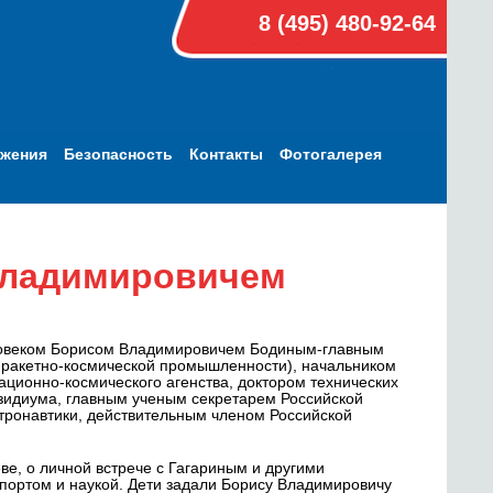
8 (495) 480-92-64
ижения
Безопасность
Контакты
Фотогалерея
Владимировичем
еловеком Борисом Владимировичем Бодиным-главным
 ракетно-космической промышленности), начальником
ционно-космического агенства, доктором технических
зидиума, главным ученым секретарем Российской
тронавтики, действительным членом Российской
е, о личной встрече с Гагариным и другими
спортом и наукой. Дети задали Борису Владимировичу