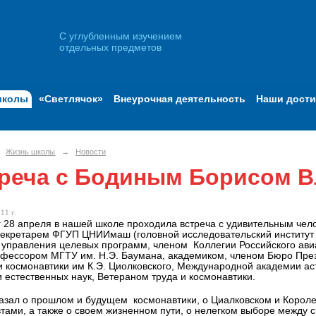
С углубленным изучением
отдельных предметов
школы
«Светлячок»
Внеурочная деятельность
Наши дост
Жизнь школы
→
Новости
реча с Бодиным Борисом 
11 г.
г 28 апреля в нашей школе проходила встреча с удивительным ч
екретарем ФГУП ЦНИИмаш (головной исследовательский институт
 управления целевых программ, членом Коллегии Российского авиа
офессором МГТУ им. Н.Э. Баумана, академиком, членом Бюро Пре
 космонавтики им К.Э. Циолковского, Международной академии ас
 естественных наук, Ветераном труда и космонавтики.
азал о прошлом и будущем космонавтики, о Циалковском и Королев
тами, а также о своем жизненном пути, о нелегком выборе между 