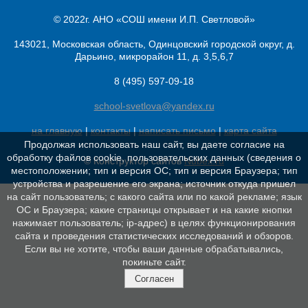
© 2022г. АНО «СОШ имени И.П. Светловой»
143021, Московская область, Одинцовский городской округ, д.
Дарьино, микрорайон 11, д. 3,5,6,7
8 (495) 597-09-18
school-svetlova@yandex.ru
на главную
|
контакты
|
написать письмо
|
карта сайта
Продолжая использовать наш сайт, вы даете согласие на
обработку файлов cookie, пользовательских данных (сведения о
© Конструктор сайтов
Nubex.ru
местоположении; тип и версия ОС; тип и версия Браузера; тип
устройства и разрешение его экрана; источник откуда пришел
на сайт пользователь; с какого сайта или по какой рекламе; язык
ОС и Браузера; какие страницы открывает и на какие кнопки
нажимает пользователь; ip-адрес) в целях функционирования
сайта и проведения статистических исследований и обзоров.
Если вы не хотите, чтобы ваши данные обрабатывались,
покиньте сайт.
Согласен