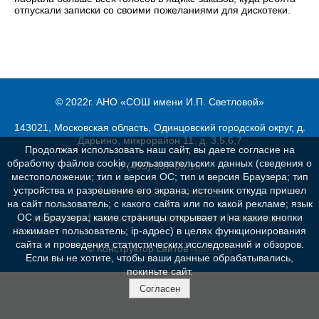
отпускали записки со своими пожеланиями для дискотеки.
© 2022г. АНО «СОШ имени И.П. Светловой»
143021, Московская область, Одинцовский городской округ, д.
Дарьино, микрорайон 11, д. 3,5,6,7
Продолжая использовать наш сайт, вы даете согласие на
обработку файлов cookie, пользовательских данных (сведения о
8 (495) 597-09-18
местоположении; тип и версия ОС; тип и версия Браузера; тип
устройства и разрешение его экрана; источник откуда пришел
school-svetlova@yandex.ru
на сайт пользователь; с какого сайта или по какой рекламе; язык
на главную
|
контакты
|
написать письмо
|
карта сайта
ОС и Браузера; какие страницы открывает и на какие кнопки
нажимает пользователь; ip-адрес) в целях функционирования
сайта и проведения статистических исследований и обзоров.
© Конструктор сайтов
Nubex.ru
Если вы не хотите, чтобы ваши данные обрабатывались,
покиньте сайт.
Согласен