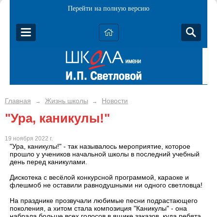
Перейти на полную версию
Главная
Жизнь школы
Новости
→
→
"Ура, каникулы!"
19 ноября 2022 г.
"Ура, каникулы!" - так называлось мероприятие, которое
прошло у учеников начальной школы в последний учебный
день перед каникулами.
Дискотека с весёлой конкурсной программой, караоке и
флешмоб не оставили равнодушными ни одного светловца!
На празднике прозвучали любимые песни подрастающего
поколения, а хитом стала композиция "Каникулы" - она
набрала больше всех голосов в ящике заказов, куда ребята