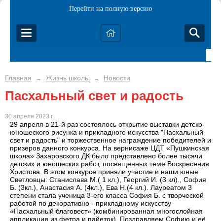
Перейти на полную версию
Главная
Жизнь школы
Новости
→
→
Пасхальный свет и радость
30 апреля 2023 г.
29 апреля в 21-й раз состоялось открытие выставки детско-
юношеского рисунка и прикладного искусства "Пасхальный
свет и радость" и торжественное награждение победителей и
призеров данного конкурса. На вернисаже ЦДТ «Пушкинская
школа» Захаровского ДК было представлено более тысячи
детских и юношеских работ, посвященных теме Воскресения
Христова. В этом конкурсе приняли участие и наши юные
Светловцы: Станислава М.( 1 кл.), Георгий И. (3 кл)., София
Б. (3кл.), Анастасия А. (4кл.), Ева Н.(4 кл.). Лауреатом 3
степени стала ученица 3-его класса София Б. с творческой
работой по декоративно - прикладному искусству
«Пасхальный благовест» (комбинированная многослойная
аппликация из фетра и пайеток). Поздравляем Софию и её