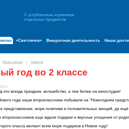
С углубленным изучением
отдельных предметов
школы
«Светлячок»
Внеурочная деятельность
Наши дост
Жизнь школы
→
Новости
ый год во 2 классе
023 г.
д-это всегда праздник, волшебство, а тем более на киностудии!
Нового года наши второклассники побывали на "Новогоднем предс
е представление, море позитива и положительных эмоций, да ещё
е второклассников еще ждали подарки и вкусные угощения от роди
торого класса желают всем море подарков в Новом году!