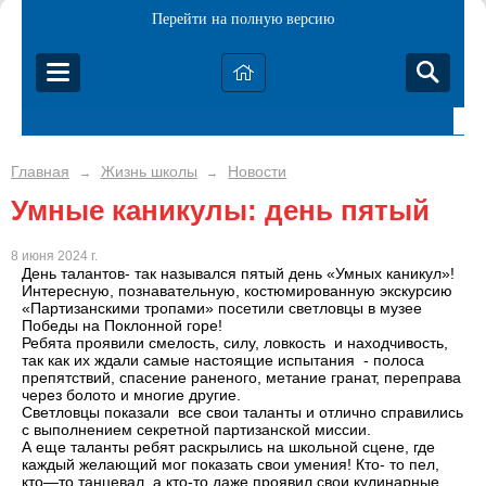
Перейти на полную версию
Главная
Жизнь школы
Новости
→
→
Умные каникулы: день пятый
8 июня 2024 г.
День талантов- так назывался пятый день «Умных каникул»!
Интересную, познавательную, костюмированную экскурсию
«Партизанскими тропами» посетили светловцы в музее
Победы на Поклонной горе!
Ребята проявили смелость, силу, ловкость и находчивость,
так как их ждали самые настоящие испытания - полоса
препятствий, спасение раненого, метание гранат, переправа
через болото и многие другие.
Светловцы показали все свои таланты и отлично справились
с выполнением секретной партизанской миссии.
А еще таланты ребят раскрылись на школьной сцене, где
каждый желающий мог показать свои умения! Кто- то пел,
кто—то танцевал, а кто-то даже проявил свои кулинарные