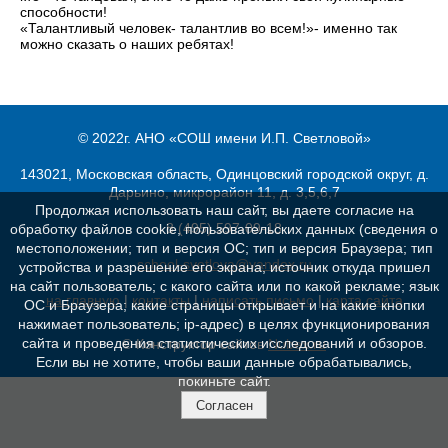
способности!
«Талантливый человек- талантлив во всем!»- именно так
можно сказать о наших ребятах!
© 2022г. АНО «СОШ имени И.П. Светловой»
143021, Московская область, Одинцовский городской округ, д.
Дарьино, микрорайон 11, д. 3,5,6,7
Продолжая использовать наш сайт, вы даете согласие на
8 (495) 597-09-18
обработку файлов cookie, пользовательских данных (сведения о
местоположении; тип и версия ОС; тип и версия Браузера; тип
school-svetlova@yandex.ru
устройства и разрешение его экрана; источник откуда пришел
на сайт пользователь; с какого сайта или по какой рекламе; язык
на главную
|
контакты
|
написать письмо
|
карта сайта
ОС и Браузера; какие страницы открывает и на какие кнопки
нажимает пользователь; ip-адрес) в целях функционирования
сайта и проведения статистических исследований и обзоров.
© Конструктор сайтов
Nubex.ru
Если вы не хотите, чтобы ваши данные обрабатывались,
покиньте сайт.
Согласен