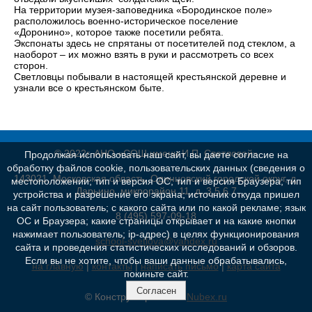
На территории музея-заповедника «Бородинское поле»
расположилось военно-историческое поселение
«Доронино», которое также посетили ребята.
Экспонаты здесь не спрятаны от посетителей под стеклом, а
наоборот – их можно взять в руки и рассмотреть со всех
сторон.
Светловцы побывали в настоящей крестьянской деревне и
узнали все о крестьянском быте.
© 2022г. АНО «СОШ имени И.П. Светловой»
Продолжая использовать наш сайт, вы даете согласие на
обработку файлов cookie, пользовательских данных (сведения о
143021, Московская область, Одинцовский городской округ, д.
местоположении; тип и версия ОС; тип и версия Браузера; тип
Дарьино, микрорайон 11, д. 3,5,6,7
устройства и разрешение его экрана; источник откуда пришел
на сайт пользователь; с какого сайта или по какой рекламе; язык
8 (495) 597-09-18
ОС и Браузера; какие страницы открывает и на какие кнопки
нажимает пользователь; ip-адрес) в целях функционирования
school-svetlova@yandex.ru
сайта и проведения статистических исследований и обзоров.
Если вы не хотите, чтобы ваши данные обрабатывались,
на главную
|
контакты
|
написать письмо
|
карта сайта
покиньте сайт.
Согласен
© Конструктор сайтов
Nubex.ru