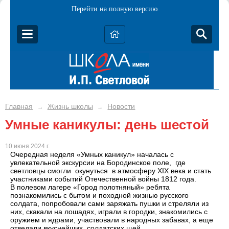
Перейти на полную версию
Главная
Жизнь школы
Новости
→
→
Умные каникулы: день шестой
10 июня 2024 г.
Очередная неделя «Умных каникул» началась с
увлекательной экскурсии на Бородинское поле, где
светловцы смогли окунуться в атмосферу XIX века и стать
участниками событий Отечественной войны 1812 года.
В полевом лагере «Город полотняный» ребята
познакомились с бытом и походной жизнью русского
солдата, попробовали сами заряжать пушки и стреляли из
них, скакали на лошадях, играли в городки, знакомились с
оружием и ядрами, участвовали в народных забавах, а еще
отведали вкуснейших солдатских щей.