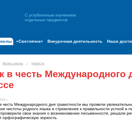
С углубленным изучением
отдельных предметов
школы
«Светлячок»
Внеурочная деятельность
Наши дост
Жизнь школы
→
Новости
к в честь Международного д
ссе
024 г.
в честь Международного дня грамотности мы провели увлекательный
ия чистоты родного языка и стремления к правильности устной и 
 проверили свои знания о возникновении письменности, решали реб
т орфографическую зоркость.