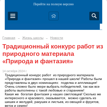
Перейти на полную версию
Главная
Жизнь школы
Новости
→
→
Традиционный конкурс работ из
природного материала
«Природа и фантазия»
14 октября 2024 г.
Традиционный конкурс работ из природного материала
«Природа и фантазия» прошел в нашей школе! Работы были
представлены в двух номинациях: поделка и аппликация!
Очень сложно было жюри выбрать победителей, так как все
работы выполнены с такой любовью и старанием!
Какая же богатая фантазия у наших светловцев! Сколько же
интересного и красивого, оказывается, можно сделать из
шишек и желудей, ракушек и листьев, из овощей и фруктов,
веток и семян!