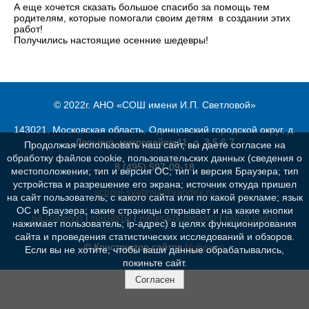
А еще хочется сказать большое спасибо за помощь тем
родителям, которые помогали своим детям в создании этих
работ!
Получились настоящие осенние шедевры!
© 2022г. АНО «СОШ имени И.П. Светловой»
143021, Московская область, Одинцовский городской округ, д.
Дарьино, микрорайон 11, д. 3,5,6,7
Продолжая использовать наш сайт, вы даете согласие на
обработку файлов cookie, пользовательских данных (сведения о
8 (495) 597-09-18
местоположении; тип и версия ОС; тип и версия Браузера; тип
устройства и разрешение его экрана; источник откуда пришел
school-svetlova@yandex.ru
на сайт пользователь; с какого сайта или по какой рекламе; язык
ОС и Браузера; какие страницы открывает и на какие кнопки
на главную
|
контакты
|
написать письмо
|
карта сайта
нажимает пользователь; ip-адрес) в целях функционирования
сайта и проведения статистических исследований и обзоров.
© Конструктор сайтов
Nubex.ru
Если вы не хотите, чтобы ваши данные обрабатывались,
покиньте сайт.
Согласен