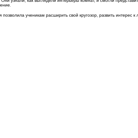
 Они узнали, как выглядели интерьеры комнат, и смогли представи
ение.
я позволила ученикам расширить свой кругозор, развить интерес к 