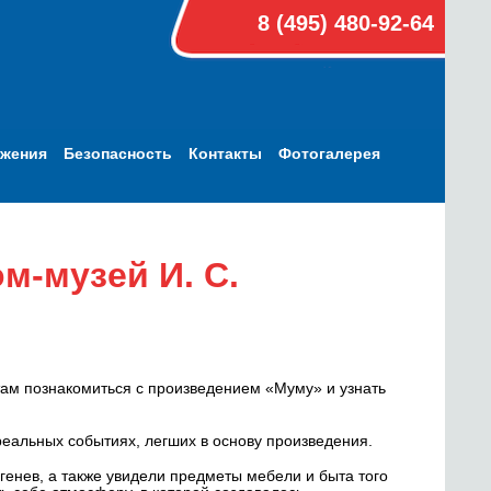
8 (495) 480-92-64
ижения
Безопасность
Контакты
Фотогалерея
м-музей И. С.
ятам познакомиться с произведением «Муму» и узнать
 реальных событиях, легших в основу произведения.
ргенев, а также увидели предметы мебели и быта того