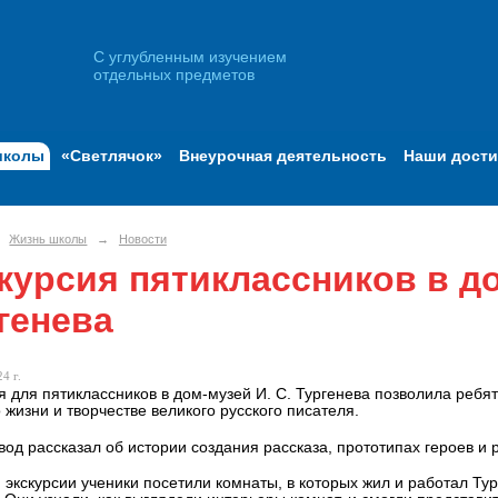
С углубленным изучением
отдельных предметов
школы
«Светлячок»
Внеурочная деятельность
Наши дост
Жизнь школы
→
Новости
курсия пятиклассников в до
генева
4 г.
я для пятиклассников в дом-музей И. С. Тургенева позволила реб
 жизни и творчестве великого русского писателя.
вод рассказал об истории создания рассказа, прототипах героев и
 экскурсии ученики посетили комнаты, в которых жил и работал Ту