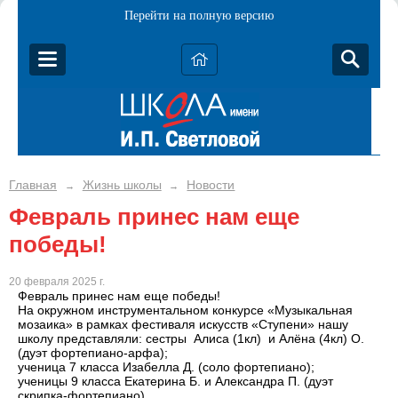
Перейти на полную версию
Главная
Жизнь школы
Новости
→
→
Февраль принес нам еще
победы!
20 февраля 2025 г.
Февраль принес нам еще победы!
На окружном инструментальном конкурсе «Музыкальная
мозаика» в рамках фестиваля искусств «Ступени» нашу
школу представляли: сестры Алиса (1кл) и Алёна (4кл) О.
(дуэт фортепиано-арфа);
ученица 7 класса Изабелла Д. (соло фортепиано);
ученицы 9 класса Екатерина Б. и Александра П. (дуэт
скрипка-фортепиано).