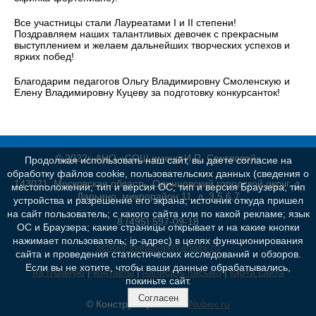
Все участницы стали Лауреатами I и II степени!
Поздравляем наших талантливых девочек с прекрасным
выступлением и желаем дальнейших творческих успехов и
ярких побед!
Благодарим педагогов Ольгу Владимировну Смоленскую и
Елену Владимировну Куцеву за подготовку конкурсанток!
© 2022г. АНО «СОШ имени И.П. Светловой»
Продолжая использовать наш сайт, вы даете согласие на
обработку файлов cookie, пользовательских данных (сведения о
143021, Московская область, Одинцовский городской округ, д.
местоположении; тип и версия ОС; тип и версия Браузера; тип
Дарьино, микрорайон 11, д. 3,5,6,7
устройства и разрешение его экрана; источник откуда пришел
на сайт пользователь; с какого сайта или по какой рекламе; язык
8 (495) 597-09-18
ОС и Браузера; какие страницы открывает и на какие кнопки
нажимает пользователь; ip-адрес) в целях функционирования
school-svetlova@yandex.ru
сайта и проведения статистических исследований и обзоров.
Если вы не хотите, чтобы ваши данные обрабатывались,
на главную
|
контакты
|
написать письмо
|
карта сайта
покиньте сайт.
Согласен
© Конструктор сайтов
Nubex.ru