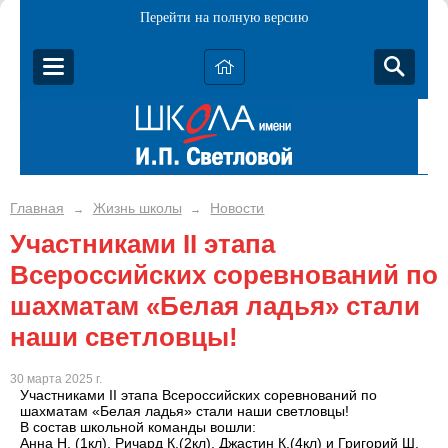
Перейти на полную версию
Главная
Жизнь школы
Новости
→
→
Участниками II этапа
Всероссийских соревнований по
шахматам «Белая ладья» стали
наши светловцы!
30 марта 2025 г.
Участниками II этапа Всероссийских соревнований по
шахматам «Белая ладья» стали наши светловцы!
В состав школьной команды вошли:
Анна Н. (1кл), Ричард К.(2кл), Джастин К.(4кл) и Григорий Ш.