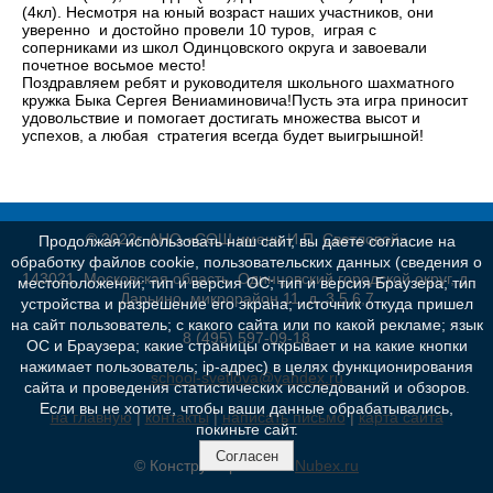
(4кл). Несмотря на юный возраст наших участников, они
уверенно и достойно провели 10 туров, играя с
соперниками из школ Одинцовского округа и завоевали
почетное восьмое место!
Поздравляем ребят и руководителя школьного шахматного
кружка Быка Сергея Вениаминовича!Пусть эта игра приносит
удовольствие и помогает достигать множества высот и
успехов, а любая стратегия всегда будет выигрышной!
© 2022г. АНО «СОШ имени И.П. Светловой»
Продолжая использовать наш сайт, вы даете согласие на
обработку файлов cookie, пользовательских данных (сведения о
143021, Московская область, Одинцовский городской округ, д.
местоположении; тип и версия ОС; тип и версия Браузера; тип
Дарьино, микрорайон 11, д. 3,5,6,7
устройства и разрешение его экрана; источник откуда пришел
на сайт пользователь; с какого сайта или по какой рекламе; язык
8 (495) 597-09-18
ОС и Браузера; какие страницы открывает и на какие кнопки
нажимает пользователь; ip-адрес) в целях функционирования
school-svetlova@yandex.ru
сайта и проведения статистических исследований и обзоров.
Если вы не хотите, чтобы ваши данные обрабатывались,
на главную
|
контакты
|
написать письмо
|
карта сайта
покиньте сайт.
Согласен
© Конструктор сайтов
Nubex.ru