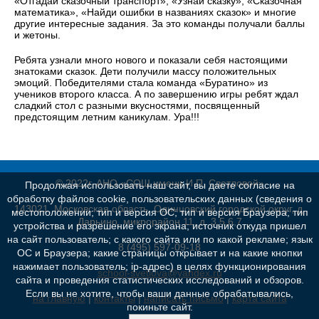
«Отгадай сказочный транспорт», «Узнай сказку», «Сказочная
математика», «Найди ошибки в названиях сказок» и многие
другие интересные задания. За это команды получали баллы
и жетоны.
Ребята узнали много нового и показали себя настоящими
знатоками сказок. Дети получили массу положительных
эмоций. Победителями стала команда «Буратино» из
учеников второго класса. А по завершению игры ребят ждал
сладкий стол с разными вкусностями, посвященный
предстоящим летним каникулам. Ура!!!
© 2022г. АНО «СОШ имени И.П. Светловой»
Продолжая использовать наш сайт, вы даете согласие на
обработку файлов cookie, пользовательских данных (сведения о
143021, Московская область, Одинцовский городской округ, д.
местоположении; тип и версия ОС; тип и версия Браузера; тип
Дарьино, микрорайон 11, д. 3,5,6,7
устройства и разрешение его экрана; источник откуда пришел
на сайт пользователь; с какого сайта или по какой рекламе; язык
8 (495) 597-09-18
ОС и Браузера; какие страницы открывает и на какие кнопки
нажимает пользователь; ip-адрес) в целях функционирования
school-svetlova@yandex.ru
сайта и проведения статистических исследований и обзоров.
Если вы не хотите, чтобы ваши данные обрабатывались,
на главную
|
контакты
|
написать письмо
|
карта сайта
покиньте сайт.