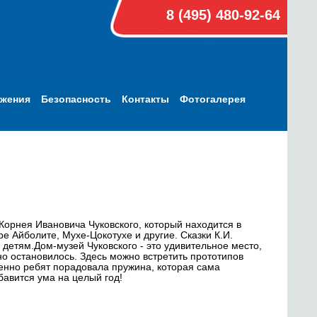
8 (495) 480-92-64
ижения
Безопасность
Контакты
Фотогалерея
Корнея Ивановича Чуковского, который находится в
 Айболите, Мухе-Цокотухе и другие. Сказки К.И.
и детям.Дом-музей Чуковского - это удивительное место,
о остановилось. Здесь можно встретить прототипов
бенно ребят порадовала пружина, которая сама
бавится ума на целый год!