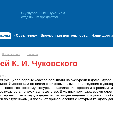
С углубленным изучением
отдельных предметов
школы
«Светлячок»
Внеурочная деятельность
Наши дост
Жизнь школы
→
Новости
ей К. И. Чуковского
025 г.
ря учащиеся первых классов побывали на экскурсии в доме- музее 
ино. Именно там он писал свои знаменитые произведения о докторе
го знают все, поэтому экскурсия оказалась интересна и взрослым, 
озможность погрузиться в детство. В уютных комнатах время словн
х героев. Есть и «чудо- дерево», растущее недалеко от дома. Осо
ся по ступенькам, и посох, от прикосновения с которым каждому до