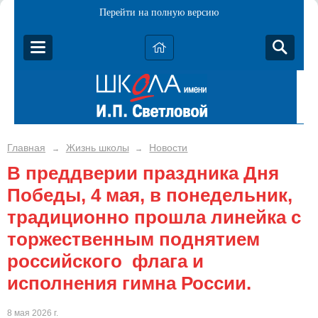
Перейти на полную версию
Главная
Жизнь школы
Новости
→
→
В преддверии праздника Дня
Победы, 4 мая, в понедельник,
традиционно прошла линейка с
торжественным поднятием
российского флага и
исполнения гимна России.
8 мая 2026 г.