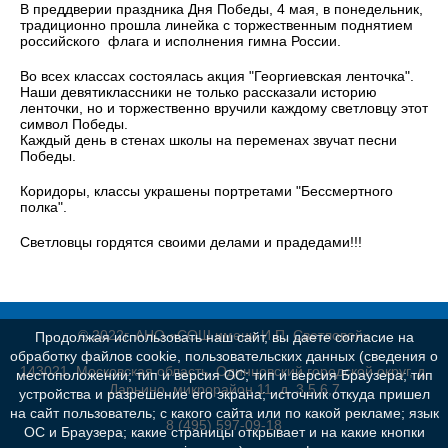
В преддверии праздника Дня Победы, 4 мая, в понедельник,
традиционно прошла линейка с торжественным поднятием
российского флага и исполнения гимна России.
Во всех классах состоялась акция "Георгиевская ленточка".
Наши девятиклассники не только рассказали историю
ленточки, но и торжественно вручили каждому светловцу этот
символ Победы.
Каждый день в стенах школы на переменах звучат песни
Победы.
Коридоры, классы украшены портретами "Бессмертного
полка".
Светловцы гордятся своими делами и прадедами!!!
© 2022г. АНО «СОШ имени И.П. Светловой»
Продолжая использовать наш сайт, вы даете согласие на
обработку файлов cookie, пользовательских данных (сведения о
143021, Московская область, Одинцовский городской округ, д.
местоположении; тип и версия ОС; тип и версия Браузера; тип
Дарьино, микрорайон 11, д. 3,5,6,7
устройства и разрешение его экрана; источник откуда пришел
на сайт пользователь; с какого сайта или по какой рекламе; язык
8 (495) 597-09-18
ОС и Браузера; какие страницы открывает и на какие кнопки