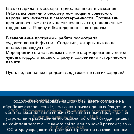
В зале царила атмосфера торжественности и уважения.
Ребята вспомнили о бессмертном подвиге советского
народа, его мужестве и самоотверженности. Прозвучали
проникновенные стихи и песни военных лет, наполненные
гордостью за Родину и благодарностью ветеранам.
В завершение программы ребята посмотрели
художественный фильм "Солдатик", который никого не
оставил равнодушным.
Мероприятие стало важным шагом в формировании у детей
чувства гордости за свою страну и сохранении исторической
памяти.
Пусть подвиг наших предков всегда живёт в наших сердцах!
© 2022г. АНО «СОШ имени И.П. Светловой»
Продолжая использовать наш сайт, вы даете согласие на
обработку файлов cookie, пользовательских данных (сведения о
143021, Московская область, Одинцовский городской округ, д.
местоположении; тип и версия ОС; тип и версия Браузера; тип
Дарьино, микрорайон 11, д. 3,5,6,7
устройства и разрешение его экрана; источник откуда пришел
на сайт пользователь; с какого сайта или по какой рекламе; язык
8 (495) 597-09-18
ОС и Браузера; какие страницы открывает и на какие кнопки