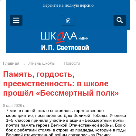
Перейти на полную версию
Главная
Жизнь школы
Новости
→
→
Память, гордость,
преемственность: в школе
прошёл «Бессмертный полк»
8 мая 2026 г.
7 мая в нашей школе состоялось торжественное
мероприятие, посвящённое Дню Великой Победы. Ученики
1–5 классов приняли участие в акции «Бессмертный полк»,
почтив память героев Великой Отечественной войны. Бок о
бок с ребятами стояли в строю их прадеды, которые в годы
Великой отечественной войны сражались за Родину.