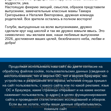
мудрости, ума.
Настоящую феерию эмоций, смыслов, образов представили
выпускники, замечательные классные мамы Тамара
Григорьевна и Наталия Викторовна, дружная команда
родителей. Все зрители остались в полном восторге!
Голуби, выпущенные на волю выпускниками, дружно
сделали круг над школой и так же дружно взмыли ввысь. Это
символично: мы желаем вам, наши любимые выпускники
2026, достижения ваших целей, безоблачного неба, любви и
добра!
© 2022г. АНО «СОШ имени И.П. Светловой»
Продолжая использовать наш сайт, вы даете согласие на
обработку файлов cookie, пользовательских данных (сведения о
143021, Московская область, Одинцовский городской округ, д.
местоположении; тип и версия ОС; тип и версия Браузера; тип
Дарьино, микрорайон 11, д. 3,5,6,7
устройства и разрешение его экрана; источник откуда пришел
на сайт пользователь; с какого сайта или по какой рекламе; язык
8 (495) 597-09-18
ОС и Браузера; какие страницы открывает и на какие кнопки
нажимает пользователь; ip-адрес) в целях функционирования
school-svetlova@yandex.ru
сайта и проведения статистических исследований и обзоров.
Если вы не хотите, чтобы ваши данные обрабатывались,
на главную
|
контакты
|
написать письмо
|
карта сайта
покиньте сайт.