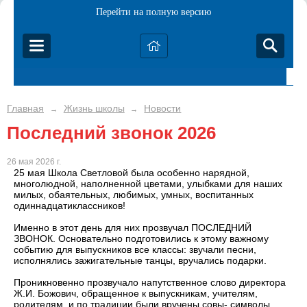
Перейти на полную версию
Главная
Жизнь школы
Новости
→
→
Последний звонок 2026
26 мая 2026 г.
25 мая Школа Светловой была особенно нарядной,
многолюдной, наполненной цветами, улыбками для наших
милых, обаятельных, любимых, умных, воспитанных
одиннадцатиклассников!
Именно в этот день для них прозвучал ПОСЛЕДНИЙ
ЗВОНОК. Основательно подготовились к этому важному
событию для выпускников все классы: звучали песни,
исполнялись зажигательные танцы, вручались подарки.
Проникновенно прозвучало напутственное слово директора
Ж.И. Божович, обращенное к выпускникам, учителям,
родителям, и по традиции были вручены совы- символы