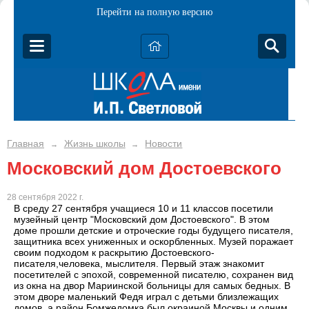
Перейти на полную версию
Главная
Жизнь школы
Новости
→
→
Московский дом Достоевского
28 сентября 2022 г.
В среду 27 сентября учащиеся 10 и 11 классов посетили
музейный центр "Московский дом Достоевского". В этом
доме прошли детские и отроческие годы будущего писателя,
защитника всех униженных и оскорбленных. Музей поражает
своим подходом к раскрытию Достоевского-
писателя,человека, мыслителя. Первый этаж знакомит
посетителей с эпохой, современной писателю, сохранен вид
из окна на двор Мариинской больницы для самых бедных. В
этом дворе маленький Федя играл с детьми близлежащих
домов, а район Бомжедомка был окраиной Москвы и одним