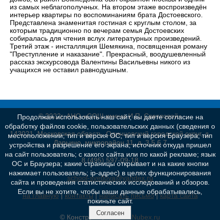
из самых неблагополучных. На втором этаже воспроизведён
интерьер квартиры по воспоминаниям брата Достоевского.
Представлена знаменитая гостиная с круглым столом, за
которым традиционно по вечерам семья Достоевских
собиралась для чтения вслух литературных произведений.
Третий этаж - инсталляция Шемякина, посвященная роману
"Преступление и наказание". Прекрасный, воодушевленный
рассказ экскурсовода Валентины Васильевны никого из
учащихся не оставил равнодушным.
© 2022г. АНО «СОШ имени И.П. Светловой»
Продолжая использовать наш сайт, вы даете согласие на
обработку файлов cookie, пользовательских данных (сведения о
143021, Московская область, Одинцовский городской округ, д.
местоположении; тип и версия ОС; тип и версия Браузера; тип
Дарьино, микрорайон 11, д. 3,5,6,7
устройства и разрешение его экрана; источник откуда пришел
на сайт пользователь; с какого сайта или по какой рекламе; язык
8 (495) 597-09-18
ОС и Браузера; какие страницы открывает и на какие кнопки
нажимает пользователь; ip-адрес) в целях функционирования
school-svetlova@yandex.ru
сайта и проведения статистических исследований и обзоров.
Если вы не хотите, чтобы ваши данные обрабатывались,
на главную
|
контакты
|
написать письмо
|
карта сайта
покиньте сайт.
Согласен
© Конструктор сайтов
Nubex.ru