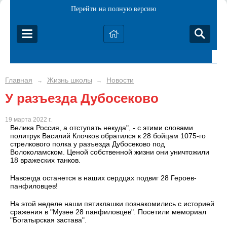
Перейти на полную версию
Главная
Жизнь школы
Новости
→
→
У разъезда Дубосеково
19 марта 2022 г.
Велика Россия, а отступать некуда", - с этими словами
политрук Василий Клочков обратился к 28 бойцам 1075-го
стрелкового полка у разъезда Дубосеково под
Волоколамском. Ценой собственной жизни они уничтожили
18 вражеских танков.
Навсегда останется в наших сердцах подвиг 28 Героев-
панфиловцев!
На этой неделе наши пятиклашки познакомились с историей
сражения в "Музее 28 панфиловцев". Посетили мемориал
"Богатырская застава".