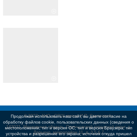
© 2022г. АНО «СОШ имени И.П. Светловой»
Продолжая использовать наш сайт, вы даете согласие на
обработку файлов cookie, пользовательских данных (сведения о
143021, Московская область, Одинцовский городской округ, д.
местоположении; тип и версия ОС; тип и версия Браузера; тип
Дарьино, микрорайон 11, д. 3,5,6,7
устройства и разрешение его экрана; источник откуда пришел