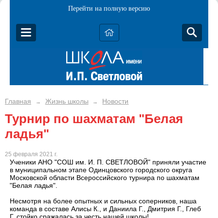
Перейти на полную версию
Главная
Жизнь школы
Новости
→
→
Турнир по шахматам "Белая
ладья"
25 февраля 2021 г.
Ученики АНО "СОШ им. И. П. СВЕТЛОВОЙ" приняли участие
в муниципальном этапе Одинцовского городского округа
Московской области Всероссийского турнира по шахматам
"Белая ладья".
Несмотря на более опытных и сильных соперников, наша
команда в составе Алисы К., и Даниила Г., Дмитрия Г., Глеб
Г. стойко сражалась за честь нашей школы!