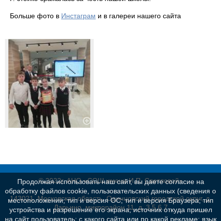
Больше фото в
Инстаграм
и в галереи нашего сайта
© 2022г. АНО «СОШ имени И.П. Светловой»
Продолжая использовать наш сайт, вы даете согласие на
обработку файлов cookie, пользовательских данных (сведения о
143021, Московская область, Одинцовский городской округ, д.
местоположении; тип и версия ОС; тип и версия Браузера; тип
Дарьино, микрорайон 11, д. 3,5,6,7
устройства и разрешение его экрана; источник откуда пришел
на сайт пользователь; с какого сайта или по какой рекламе; язык