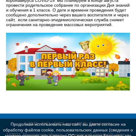
коронавируса COVID-19 мы планируем в конце августа
провести родительское собрание по организации Дня знаний
и обучения в 1 классе. О дате и времени проведения будет
сообщено дополнительно через вашего воспитателя и через
сайт, если санитарно-эпидемиологическая служба снимет
ограничения на проведение массовых мероприятий.
© 2022г. АНО «СОШ имени И.П. Светловой»
Продолжая использовать наш сайт, вы даете согласие на
обработку файлов cookie, пользовательских данных (сведения о
143021, Московская область, Одинцовский городской округ, д.
местоположении; тип и версия ОС; тип и версия Браузера; тип