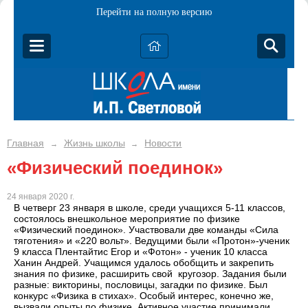
Перейти на полную версию
Главная
Жизнь школы
Новости
→
→
«Физический поединок»
24 января 2020 г.
В четверг 23 января в школе, среди учащихся 5-11 классов,
состоялось внешкольное мероприятие по физике
«Физический поединок». Участвовали две команды «Сила
тяготения» и «220 вольт». Ведущими были «Протон»-ученик
9 класса Плентайтис Егор и «Фотон» - ученик 10 класса
Ханин Андрей. Учащимся удалось обобщить и закрепить
знания по физике, расширить свой кругозор. Задания были
разные: викторины, пословицы, загадки по физике. Был
конкурс «Физика в стихах». Особый интерес, конечно же,
вызвали опыты по физике. Активное участие принимали