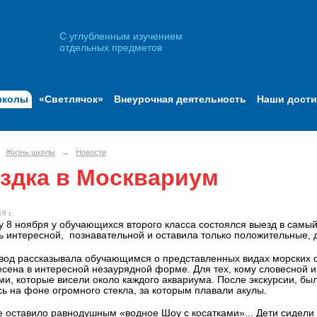
С углубленным изучением
отдельных предметов
школы
«Светлячок»
Внеурочная деятельность
Наши дост
Жизнь школы
→
Новости
здка в Москвариум
9 г.
у 8 ноября у обучающихся второго класса состоялся выезд в самы
ь интересной, познавательной и оставила только положительные,
вод рассказывала обучающимся о представленных видах морских о
сена в интересной незаурядной форме. Для тех, кому словесной 
ми, которые висели около каждого аквариума. После экскурсии, б
ь на фоне огромного стекла, за которым плавали акулы.
е оставило равнодушным «водное Шоу с косатками»... Дети сидели