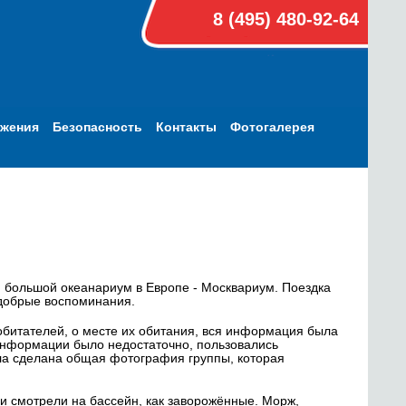
8 (495) 480-92-64
ижения
Безопасность
Контакты
Фотогалерея
й большой океанариум в Европе - Москвариум. Поездка
 добрые воспоминания.
битателей, о месте их обитания, вся информация была
информации было недостаточно, пользовались
ыла сделана общая фотография группы, которая
 и смотрели на бассейн, как заворожённые. Морж,