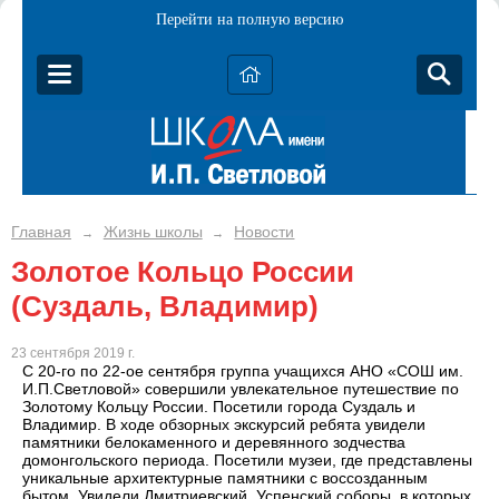
Перейти на полную версию
Главная
Жизнь школы
Новости
→
→
Золотое Кольцо России
(Суздаль, Владимир)
23 сентября 2019 г.
С 20-го по 22-ое сентября группа учащихся АНО «СОШ им.
И.П.Светловой» совершили увлекательное путешествие по
Золотому Кольцу России. Посетили города Суздаль и
Владимир. В ходе обзорных экскурсий ребята увидели
памятники белокаменного и деревянного зодчества
домонгольского периода. Посетили музеи, где представлены
уникальные архитектурные памятники с воссозданным
бытом. Увидели Дмитриевский, Успенский соборы, в которых