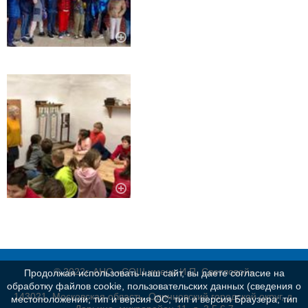
© 2022г. АНО «СОШ имени И.П. Светловой»
Продолжая использовать наш сайт, вы даете согласие на
обработку файлов cookie, пользовательских данных (сведения о
143021, Московская область, Одинцовский городской округ, д.
местоположении; тип и версия ОС; тип и версия Браузера; тип