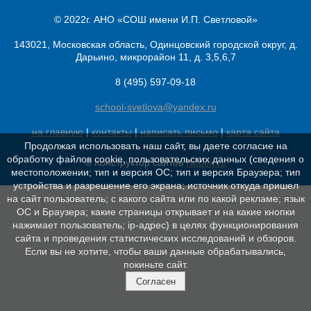
© 2022г. АНО «СОШ имени И.П. Светловой»
143021, Московская область, Одинцовский городской округ, д.
Дарьино, микрорайон 11, д. 3,5,6,7
8 (495) 597-09-18
school-svetlova@yandex.ru
на главную
|
контакты
|
написать письмо
|
карта сайта
Продолжая использовать наш сайт, вы даете согласие на
обработку файлов cookie, пользовательских данных (сведения о
© Конструктор сайтов
Nubex.ru
местоположении; тип и версия ОС; тип и версия Браузера; тип
устройства и разрешение его экрана; источник откуда пришел
на сайт пользователь; с какого сайта или по какой рекламе; язык
ОС и Браузера; какие страницы открывает и на какие кнопки
нажимает пользователь; ip-адрес) в целях функционирования
сайта и проведения статистических исследований и обзоров.
Если вы не хотите, чтобы ваши данные обрабатывались,
покиньте сайт.
Согласен