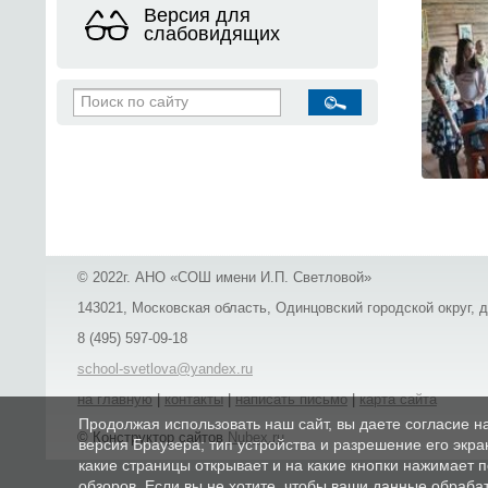
Версия для
слабовидящих
© 2022г. АНО «СОШ имени И.П. Светловой»
143021, Московская область, Одинцовский городской округ, д.
8 (495) 597-09-18
school-svetlova@yandex.ru
на главную
|
контакты
|
написать письмо
|
карта сайта
Продолжая использовать наш сайт, вы даете согласие н
© Конструктор сайтов
Nubex.ru
версия Браузера; тип устройства и разрешение его экран
какие страницы открывает и на какие кнопки нажимает 
обзоров. Если вы не хотите, чтобы ваши данные обрабат