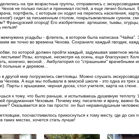
зделились на три возрастные группы, отправились с экскурсоводам
е Чехов не полько писал и принимал гостей, а еще лечил больных. 
врача, портфель, с которым он ходил на перепись населения, картуз
Чехов!) сидит за письменным столом, покрытымзеленым сукном, смот
м? Французский огород! Его изобретение: артишоки, тыквы, огурцы, 
ь нельзя!
 жемчужина усадьбы - флигель, в котором была написана "Чайка".
аким же точно во времена Чехова. Сохранилс каждый гвоздик, каж
бви, по которой должен пройти каждый, задумывая заветное жела
листьями! Розы, которые, несмотря на осень, еще благоухают. Кол
еть, конечно, весной... Амбулатория со "страшными" врачебными ин
 полынью и деревом...
о в другой мир погрузились светловцы. Можно слушать экскурсовод
а Чехова. А еще мы побывали в земской школе - это одна из трех 
и). Парты с крышками, черная доска, стол учителя, карта на стене..
шься к тому, что было раньше, и испытываешь душевную теплоту. У
ей продуманная Чеховым. Почему ему, писателю и врачу, важно бы
ние? Оказывается все так просто: он был неравнодушным человеком
ветловцам, посчастливилось прикоснуться к тому месту, где до сих 
в таких местах, хочется стать лучше!