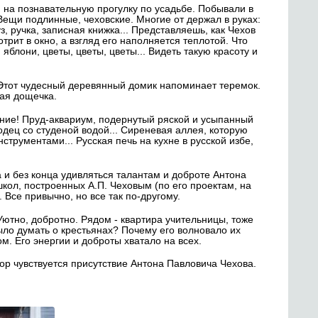
и на познавательную прогулку по усадьбе. Побывали в
Вещи подлинные, чеховские. Многие от держал в руках:
, ручка, записная книжка... Представляешь, как Чехов
рит в окно, а взгляд его наполняется теплотой. Что
яблони, цветы, цветы, цветы... Видеть такую красоту и
 Этот чудесный деревянный домик напоминает теремок.
дая дощечка.
ние! Пруд-аквариум, подернутый ряской и усыпанный
одец со студеной водой... Сиреневая аллея, которую
струментами... Русская печь на кухне в русской избе,
а и без конца удивляться талантам и доброте Антона
школ, построенных А.П. Чеховым (по его проектам, на
. Все привычно, но все так по-другому.
ютно, добротно. Рядом - квартира учительницы, тоже
ло думать о крестьянах? Почему его волновало их
. Его энергии и доброты хватало на всех.
пор чувствуется присутствие Антона Павловича Чехова.