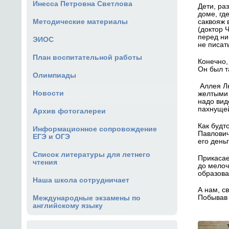
Инесса Петровна Светлова
Дети, ра
доме, гд
саквояж 
Методические материалы
(доктор 
перед ни
ЭИОС
не писат
План воспитательной работы
Конечно,
Он был т
Олимпиады
Аллея Лю
Новости
желтыми 
надо вид
пахнущей
Архив фотогалереи
Как будт
Информационное сопровождение
Павлович
ЕГЭ и ОГЭ
его деньг
Список литературы для летнего
Прикасае
чтения
до мелоч
образова
Наша школа сотрудничает
А нам, с
Побывав 
Международные экзамены по
английскому языку