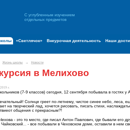
С углубленным изучением
отдельных предметов
школы
«Светлячок»
Внеурочная деятельность
Наши дост
Жизнь школы
→
Новости
курсия в Мелихово
2019 г.
кольников (7-9 классов) сегодня, 12 сентября побывала в гостях у 
ечательный! Солнце греет по-летнему, чистое синее небо, леса, ещ
ает на творческий лад, хочется рисовать, писать стихи, наслаждатьс
твиеот общения с прекрасным?!
Чехова - это то место, где писал Антон Павлович, где бывали его др
 Чайковский... - все побывали в Чеховском доме, оставили в нем св