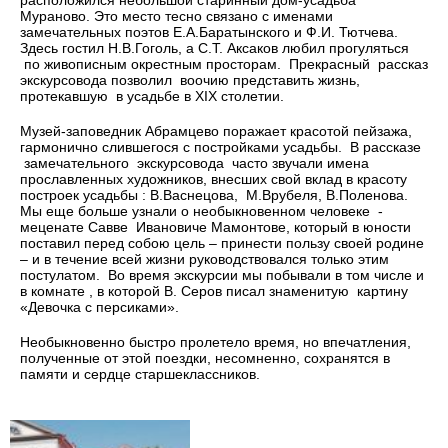
расположился небольшой старинный дом-усадьба
Мураново. Это место тесно связано с именами
замечательных поэтов Е.А.Баратынского и Ф.И. Тютчева.
Здесь гостил Н.В.Гоголь, а С.Т. Аксаков любил прогуляться
по живописным окрестным просторам. Прекрасный рассказ
экскурсовода позволил воочию представить жизнь,
протекавшую в усадьбе в ХIХ столетии.
Музей-заповедник Абрамцево поражает красотой пейзажа,
гармонично слившегося с постройками усадьбы. В рассказе
замечательного экскурсовода часто звучали имена
прославленных художников, внесших свой вклад в красоту
построек усадьбы : В.Васнецова, М.Врубеля, В.Поленова.
Мы еще больше узнали о необыкновенном человеке -
меценате Савве Ивановиче Мамонтове, который в юности
поставил перед собою цель – принести пользу своей родине
– и в течение всей жизни руководствовался только этим
постулатом. Во время экскурсии мы побывали в том числе и
в комнате , в которой В. Серов писал знаменитую картину
«Девочка с персиками».
Необыкновенно быстро пролетело время, но впечатления,
полученные от этой поездки, несомненно, сохранятся в
памяти и сердце старшеклассников.