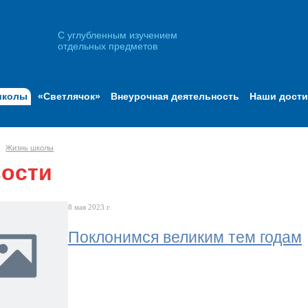
С углубленным изучением
отдельных предметов
школы
«Светлячок»
Внеурочная деятельность
Наши дост
Жизнь школы
ости
8 мая 2023 г.
Поклонимся великим тем годам