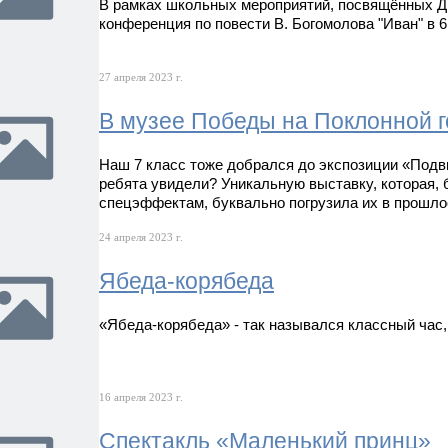
В рамках школьных мероприятий, посвящённых Д
конференция по повести В. Богомолова "Иван" в 6,
27 апреля 2023 г.
В музее Победы на Поклонной г
Наш 7 класс тоже добрался до экспозиции «Подви
ребята увидели? Уникальную выставку, которая,
спецэффектам, буквально погрузила их в прошлое,
24 апреля 2023 г.
Ябеда-корябеда
«Ябеда-корябеда» - так назывался классный час,
16 апреля 2023 г.
Спектакль «Маленький принц»