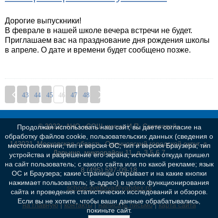
Дорогие выпускники!
В феврале в нашей школе вечера встречи не будет.
Приглашаем вас на празднование дня рождения школы
в апреле. О дате и времени будет сообщено позже.
43
44
45
46
47
48
© 2022г. АНО «СОШ имени И.П. Светловой»
Продолжая использовать наш сайт, вы даете согласие на
обработку файлов cookie, пользовательских данных (сведения о
143021, Московская область, Одинцовский городской округ, д.
местоположении; тип и версия ОС; тип и версия Браузера; тип
Дарьино, микрорайон 11, д. 3,5,6,7
устройства и разрешение его экрана; источник откуда пришел
на сайт пользователь; с какого сайта или по какой рекламе; язык
8 (495) 597-09-18
ОС и Браузера; какие страницы открывает и на какие кнопки
нажимает пользователь; ip-адрес) в целях функционирования
school-svetlova@yandex.ru
сайта и проведения статистических исследований и обзоров.
Если вы не хотите, чтобы ваши данные обрабатывались,
на главную
|
контакты
|
написать письмо
|
карта сайта
покиньте сайт.