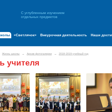
С углубленным изучением
отдельных предметов
школы
«Светлячок»
Внеурочная деятельность
Наши дост
Жизнь школы
→
Архив фотогалереи
→
2018-2019 учебный год
ь учителя