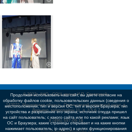
© 2022г. АНО «СОШ имени И.П. Светловой»
Продолжая использовать наш сайт, вы даете согласие на
обработку файлов cookie, пользовательских данных (сведения о
143021, Московская область, Одинцовский городской округ, д.
местоположении; тип и версия ОС; тип и версия Браузера; тип
Дарьино, микрорайон 11, д. 3,5,6,7
устройства и разрешение его экрана; источник откуда пришел
на сайт пользователь; с какого сайта или по какой рекламе; язык
8 (495) 597-09-18
ОС и Браузера; какие страницы открывает и на какие кнопки
нажимает пользователь; ip-адрес) в целях функционирования
school-svetlova@yandex.ru