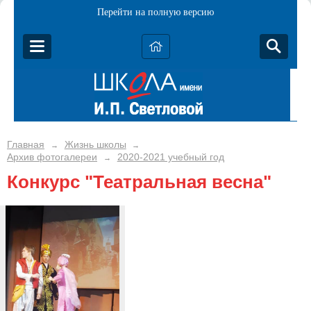
Перейти на полную версию
Главная
Жизнь школы
→
→
Архив фотогалереи
2020-2021 учебный год
→
Конкурс "Театральная весна"