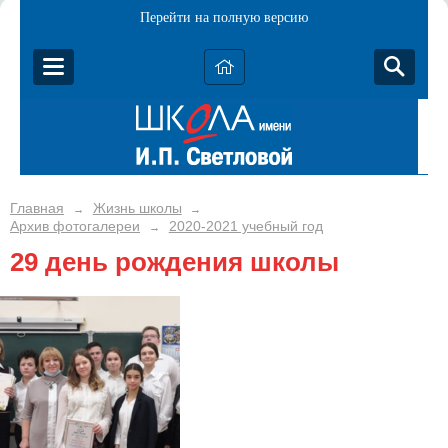
Перейти на полную версию
Главная
Жизнь школы
→
→
Архив фотогалереи
2020-2021 учебный год
→
29 день рождения школы