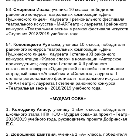
53.
Смирнова Ивана
, ученика 10 класса, победителя
районного конкурса театральных композиций «День
Пушкинского лицея»; лауреата I регионального фестиваля
театрального искусства «М-АRТеатр»; лауреата I районного
конкурса «Театральная весна» в рамках фестиваля искусств
«Ступени» 2018/2019 учебного года.
54.
Косовецкого Рустама
, ученика 10 класса, победителя
районного конкурса театральных композиций «День
Пушкинского лицея»; лауреата I степени ХI районного
конкурса чтецов «Живое слово» в номинации «Авторское
произведение»; лауреата I степени XIII районного
вокального конкурса «Одинцовский соловей» в номинации
эстрадный вокал «Ансамбли» и «Солисты»; лауреата I
степени регионального фестиваля театрального искусства
«М-ARTеатр»; лауреата I степени районного конкурса
«Театральная весна» 2018/2019 учебного года.
«МУДРАЯ СОВА»
1
. Колодкину Алису,
ученицу 1 «Б» класса, победителя
школьного этапа НПК НОО «Мудрая сова» за проект «Театр»
2018/2019 учебного года, руководитель проекта Добринская
Е.С.
2.
Дорошенко Дмитрия,
ученика 1 «А» класса, победителя