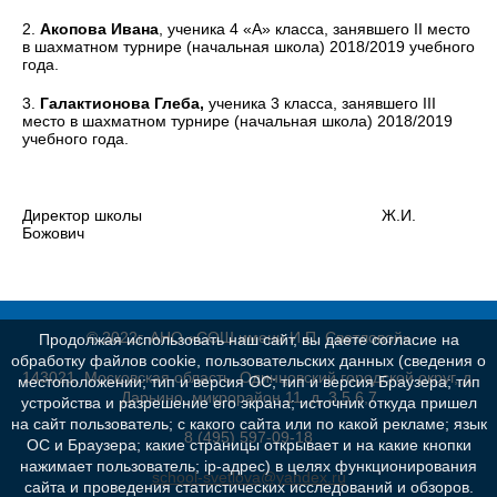
2.
Акопова Ивана
, ученика 4 «А» класса, занявшего II место
в шахматном турнире (начальная школа) 2018/2019 учебного
года.
3.
Галактионова Глеба,
ученика 3 класса, занявшего III
место в шахматном турнире (начальная школа) 2018/2019
учебного года.
Директор школы Ж.И.
Божович
© 2022г. АНО «СОШ имени И.П. Светловой»
Продолжая использовать наш сайт, вы даете согласие на
обработку файлов cookie, пользовательских данных (сведения о
143021, Московская область, Одинцовский городской округ, д.
местоположении; тип и версия ОС; тип и версия Браузера; тип
Дарьино, микрорайон 11, д. 3,5,6,7
устройства и разрешение его экрана; источник откуда пришел
на сайт пользователь; с какого сайта или по какой рекламе; язык
8 (495) 597-09-18
ОС и Браузера; какие страницы открывает и на какие кнопки
нажимает пользователь; ip-адрес) в целях функционирования
school-svetlova@yandex.ru
сайта и проведения статистических исследований и обзоров.