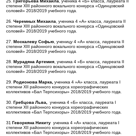
25.
Григорьева Михаила
, ученика 4 «Б» класса, лауреата II
степени XIII районного вокального конкурса «Одинцовский
соловей» 2018/2019 учебного года.
26.
Черемных Михаила
, ученика 4 «А» класса, лауреата II
степени XIII районного вокального конкурса «Одинцовский
соловей» 2018/2019 учебного года.
27.
Москалеву Софью
, ученицу 4 «А» класса, лауреата II
степени XIII районного вокального конкурса «Одинцовский
соловей» 2018/2019 учебного года.
28.
Мурадяна Артемия
,
ученика 4 »Б» класса, лауреата II
степени XIII районного вокального конкурса «Одинцовский
соловей» 2018/2019 учебного года.
29.
Родионова Марка,
ученика 4 »А» класса, лауреата I
степени XII районного конкурса хореографических
коллективов «Бал Терпсихоры» 2018/2019 учебного года.
30.
Гребцова Льва,
ученика 4 «Б» класса, лауреата I
степени XII районного конкурса хореографических
коллективов «Бал Терпсихоры» 2018/2019 учебного года.
31
Геворкяна Никиту
ученика 4 «А» класса, лауреата I
степени XII районного конкурса хореографических
коллективов «Бал Терпсихоры» 2018/2019 учебного года.