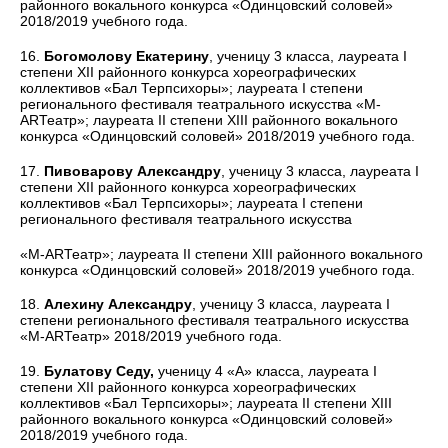
районного вокального конкурса «Одинцовский соловей»
2018/2019 учебного года.
16.
Богомолову Екатерину
, ученицу 3 класса, лауреата I
степени XII районного конкурса хореографических
коллективов «Бал Терпсихоры»; лауреата I степени
регионального фестиваля театрального искусства «М-
ARТеатр»; лауреата II степени XIII районного вокального
конкурса «Одинцовский соловей» 2018/2019 учебного года.
17.
Пивоварову Александру
, ученицу 3 класса, лауреата I
степени XII районного конкурса хореографических
коллективов «Бал Терпсихоры»; лауреата I степени
регионального фестиваля театрального искусства
«М-ARТеатр»; лауреата II степени XIII районного вокального
конкурса «Одинцовский соловей» 2018/2019 учебного года.
18.
Алехину Александру
, ученицу 3 класса, лауреата I
степени регионального фестиваля театрального искусства
«М-ARТеатр» 2018/2019 учебного года.
19.
Булатову Седу,
ученицу 4 «А» класса, лауреата I
степени XII районного конкурса хореографических
коллективов «Бал Терпсихоры»; лауреата II степени XIII
районного вокального конкурса «Одинцовский соловей»
2018/2019 учебного года.