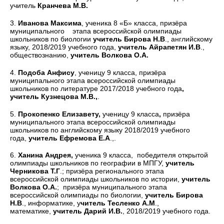
учитель
Кранчева М.В.
3.
Иванова Максима
, ученика 8 «Б» класса, призёра
муниципального этапа всероссийской олимпиады
школьников по биологии
учитель Бирова
Н.В
., английскому
языку, 2018/2019 учебного года,
учитель Айрапетян И.В
.,
обществознанию,
учитель Волкова О.А.
4.
Подоба Анфису
, ученицу 9 класса, призёра
муниципального этапа всероссийской олимпиады
школьников по литературе 2017/2018 учебного года
,
учитель Кузнецова
М.В.,
.
5.
Прокопенко Елизавету,
ученицу 9 класса
,
призёра
муниципального этапа всероссийской олимпиады
школьников по английскому языку 2018/2019 учебного
года,
учитель Ефремова Е.А
.,.
6.
Ханина Андрея,
ученика 9 класса,
победителя открытой
олимпиады школьников по географии в МПГУ,
учитель
Черникова Т.Г
.; призёра регионального этапа
всероссийской олимпиады школьников по истории,
учитель
Волкова О.А.
; призёра муниципального этапа
всероссийской олимпиады по биологии,
учитель Бирова
Н.В
., информатике, у
читель Тесленко А.М
.,
математике,
учитель Дарий И.В.
, 2018/2019 учебного года.