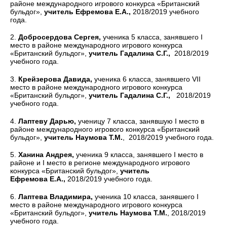
районе международного игрового конкурса «Британский
бульдог»,
учитель Ефремова
Е.А.,
2018/2019 учебного
года.
2.
Добросердова Сергея,
ученика 5 класса, занявшего I
место в районе международного игрового конкурса
«Британский бульдог»,
учитель Гадалина С.Г.,
2018/2019
учебного года.
3.
Крейзерова Давида,
ученика 6 класса, занявшего VII
место в районе международного игрового конкурса
«Британский бульдог»,
учитель Гадалина С.Г.,
2018/2019
учебного года.
4.
Лаптеву Дарью,
ученицу 7 класса, занявшую I место в
районе международного игрового конкурса «Британский
бульдог»,
учитель Наумова
Т.М.
, 2018/2019 учебного года.
5.
Ханина Андрея,
ученика 9 класса, занявшего I место в
районе и I место в регионе международного игрового
конкурса «Британский бульдог»,
учитель
Ефремова
Е.А.,
2018/2019 учебного года.
6.
Лаптева Владимира,
ученика 10 класса, занявшего I
место в районе международного игрового конкурса
«Британский бульдог»,
учитель Наумова
Т.М.
, 2018/2019
учебного года.