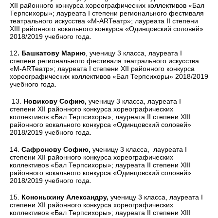
XII районного конкурса хореографических коллективов «Бал
Терпсихоры»; лауреата I степени регионального фестиваля
театрального искусства «М-ARТеатр»; лауреата II степени
XIII районного вокального конкурса «Одинцовский соловей»
2018/2019 учебного года.
12
. Башкатову Марию
, ученицу 3 класса, лауреата I
степени регионального фестиваля театрального искусства
«М-ARТеатр»; лауреата I степени XII районного конкурса
хореографических коллективов «Бал Терпсихоры» 2018/2019
учебного года.
13.
Новикову Софию,
ученицу 3 класса, лауреата I
степени XII районного конкурса хореографических
коллективов «Бал Терпсихоры»; лауреата II степени XIII
районного вокального конкурса «Одинцовский соловей»
2018/2019 учебного года.
14.
Сафронову Софию,
ученицу 3 класса, лауреата I
степени XII районного конкурса хореографических
коллективов «Бал Терпсихоры»; лауреата II степени XIII
районного вокального конкурса «Одинцовский соловей»
2018/2019 учебного года.
15.
Кононыхину Александру,
ученицу 3 класса, лауреата I
степени XII районного конкурса хореографических
коллективов «Бал Терпсихоры»; лауреата II степени XIII