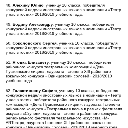
48.
Алехину Юлию
, ученицу 10 класса, победителя
конкурсной недели иностранных языков в номинации «Театр
у нас в гостях» 2018/2019 учебного года.
49.
Бодину Александру,
ученицу 10 класса, победителя
конкурсной недели иностранных языков в номинации «Театр
у нас в гостях» 2018/2019 учебного года.
50.
Соколовского Сергея,
ученика 10 класса
,
победителя
конкурсной недели иностранных языков в номинации «Театр
у нас в гостях» 2018/2019 учебного года.
51
. Ягодка Елизавету,
ученицу 10 класса,
победителя
районного конкурса театральных композиций «День
Пушкинского лицея»; лауреата I степени XIII районного
вокального конкурса «Одинцовский соловей» 2018/2019
учебного года.
52.
Галактионову Софию
, ученицу 10 класса, победителя
конкурсной недели иностранных языков в номинации «Театр
у нас в гостях; победителя районного конкурса театральных
композиций «День Пушкинского лицея»; лауреата I степени
районного конкурса «Театральная весна в рамках фестиваля
искусств «Ступени; лауреата I степени районного конкурса
регионального фестиваля театрального искусства «М-
АRТеатр»; лауреата I степени XIII районного вокального
конкурса «Одинцовский соловей» 2018/2019 учебного года.