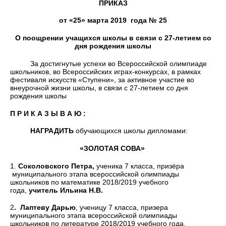
ПРИКАЗ
о
т «25» марта 201
9
года № 25
О поощрении учащихся школы в связи с 27-летием со
дня рождения школы
За достигнутые успехи во Всероссийской олимпиаде
школьников, во Всероссийских играх-конкурсах, в рамках
фестиваля искусств «Ступени», за активное участие во
внеурочной жизни школы, в связи с 27-летием со дня
рождения школы
П Р И К А З Ы В А Ю :
НАГРАДИТЬ
обучающихся школы дипломами:
«ЗОЛОТАЯ СОВА»
1.
Соколовского Петра,
ученика 7 класса, призёра
муниципального этапа всероссийской олимпиады
школьников по математике 2018/2019 учебного
года,
учитель Ильина Н.В.
2
. Лаптеву Дарью
, ученицу 7 класса, призера
муниципального этапа всероссийской олимпиады
школьников по литературе 2018/2019 учебного года,