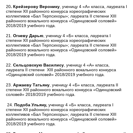
20
. Крейзерову Веронику
, ученицу 4 «А» класса, лауреата I
степени XII районного конкурса хореографических
коллективов «Бал Терпсихоры»; лауреата II степени XIII
районного вокального конкурса «Одинцовский соловей»
2018/2019 учебного года.
21.
Огневу Дарью
, ученицу 4 «Б» класса, лауреата I
степени XII районного конкурса хореографических
коллективов «Бал Терпсихоры»; лауреата II степени XIII
районного вокального конкурса «Одинцовский соловей»
2018/2019 учебного года.
22.
Сельцовскую Василису
, ученицу 4 «А» класса,
лауреата II степени XIII районного вокального конкурса
«Одинцовский соловей» 2018/2019 учебного года.
23.
Аржаеву Татьяну
, ученицу 4 «Б» класса, лауреата II
степени XIII районного вокального конкурса «Одинцовский
соловей» 2018/2019 учебного года.
24.
Подоба Ульяну,
ученицу 4 «Б» класса, лауреата I
степени XII районного конкурса хореографических
коллективов «Бал Терпсихоры»; лауреата II степени XIII
районного вокального конкурса «Одинцовский соловей»
2018/2019 учебного года.