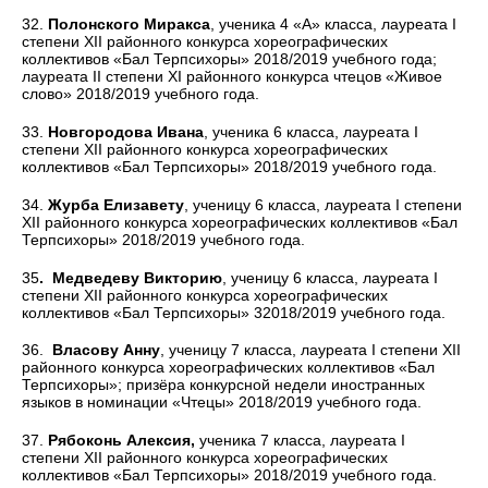
32.
Полонского Миракса
, ученика 4 «А» класса, лауреата I
степени XII районного конкурса хореографических
коллективов «Бал Терпсихоры» 2018/2019 учебного года;
лауреата II степени XI районного конкурса чтецов «Живое
слово» 2018/2019 учебного года.
33.
Новгородова Ивана
, ученика 6 класса, лауреата I
степени XII районного конкурса хореографических
коллективов «Бал Терпсихоры» 2018/2019 учебного года.
34.
Журба Елизавету
, ученицу 6 класса, лауреата I степени
XII районного конкурса хореографических коллективов «Бал
Терпсихоры» 2018/2019 учебного года.
35
. Медведеву Викторию
, ученицу 6 класса, лауреата I
степени XII районного конкурса хореографических
коллективов «Бал Терпсихоры» 32018/2019 учебного года.
36.
Власову Анну
, ученицу 7 класса, лауреата I степени XII
районного конкурса хореографических коллективов «Бал
Терпсихоры»; призёра конкурсной недели иностранных
языков в номинации «Чтецы» 2018/2019 учебного года.
37.
Рябоконь Алексия,
ученика 7 класса, лауреата I
степени XII районного конкурса хореографических
коллективов «Бал Терпсихоры» 2018/2019 учебного года.