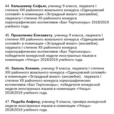
44.
Капышкину Софью,
ученицу 9 класса, лауреата I
степени XIII районного вокального конкурса «Одинцовский
соловей» в номинации «Эстрадный вокал» (ансамбли);
лауреата I степени XII районного конкурса
хореографических коллективов «Бал Терпсихоры» 2018/2019
учебного года.
45.
Прокопенко Елизавету
, ученицу 9 класса, лауреата I
степени XIII районного вокального конкурса «Одинцовский
соловей» в номинации «Эстрадный вокал» (ансамбли);
лауреата I степени XII районного конкурса
хореографических коллективов «Бал Терпсихоры»;
победителя конкурсной недели иностранных языков в
номинации «Чтецы» 2018/2019 учебного года.
46.
Заполь Ксению,
ученицу 9 класса, лауреата I степени
XIII районного вокального конкурса «Одинцовский соловей»
в номинации «Эстрадный вокал» (ансамбли); лауреата I
степени XII районного конкурса хореографических
коллективов «Бал Терпсихоры»; победителя конкурсной
недели иностранных языков в номинации «Чтецы»
2018/2019 учебного года.
47.
Подоба Анфису,
ученицу 9 класса, призёра конкурсной
недели иностранных языков в номинации «Чтецы»
2018/2019 учебного года.