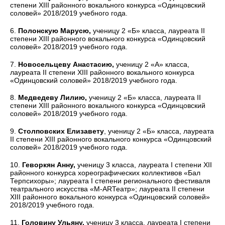
степени XIII районного вокального конкурса «Одинцовский
соловей» 2018/2019 учебного года.
6.
Полонскую Марусю,
ученицу 2 «Б» класса, лауреата II
степени XIII районного вокального конкурса «Одинцовский
соловей» 2018/2019 учебного года.
7.
Новосельцеву Анастасию,
ученицу 2 «А» класса,
лауреата II степени XIII районного вокального конкурса
«Одинцовский соловей» 2018/2019 учебного года.
8.
Медведеву Лилию,
ученицу 2 «Б» класса, лауреата II
степени XIII районного вокального конкурса «Одинцовский
соловей» 2018/2019 учебного года.
9.
Столповских Елизавету
, ученицу 2 «Б» класса, лауреата
II степени XIII районного вокального конкурса «Одинцовский
соловей» 2018/2019 учебного года.
10.
Геворкян Анну,
ученицу 3 класса, лауреата I степени XII
районного конкурса хореографических коллективов «Бал
Терпсихоры»; лауреата I степени регионального фестиваля
театрального искусства «М-ARТеатр»; лауреата II степени
XIII районного вокального конкурса «Одинцовский соловей»
2018/2019 учебного года.
11.
Головину Ульяну,
ученицу 3 класса, лауреата I степени