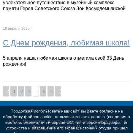
увлекательное путешествие в музейный комплекс
памяти Героя Советского Союза Зои Космодемьянской
10 апреля 2025 г.
С Днем рождения, любимая школа!
5 апреля наша любимая школа отметила свой 33 День
рождения!
1
2
3
4
5
6
© 2022г. АНО «СОШ имени И.П. Светловой»
Продолжая использовать наш сайт, вы даете согласие на
обработку файлов cookie, пользовательских данных (сведения о
143021, Московская область, Одинцовский городской округ, д.
местоположении; тип и версия ОС; тип и версия Браузера; тип
Дарьино, микрорайон 11, д. 3,5,6,7
устройства и разрешение его экрана; источник откуда пришел